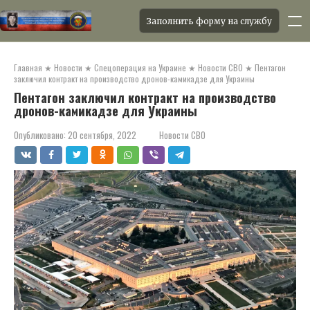
Заполнить форму на службу
Перейти
к
Главная
★
Новости
★
Спецоперация на Украине
★
Новости СВО
★
Пентагон
контенту
заключил контракт на производство дронов-камикадзе для Украины
Пентагон заключил контракт на производство
дронов-камикадзе для Украины
Опубликовано:
20 сентября, 2022
Новости СВО