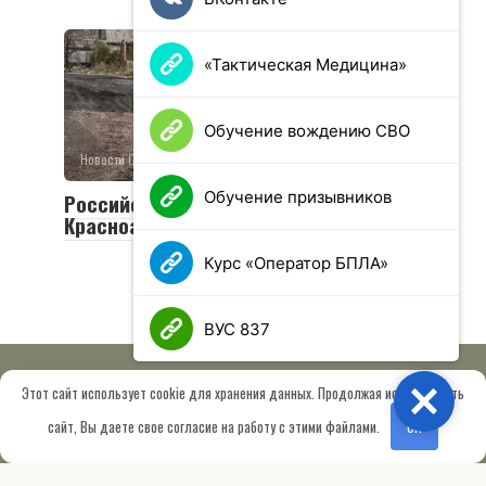
«Тактическая Медицина»
Обучение вождению СВО
Новости СВО
0
25 просмотров
Обучение призывников
Российская армия освободила
Красноармейск и Волчанск
Курс «Оператор БПЛА»
ВУС 837
Этот сайт использует cookie для хранения данных. Продолжая использовать
Close
© 2026 МОО «Союз ветеранов спецназа ГРУ имени Героя РФ
сайт, Вы даете свое согласие на работу с этими файлами.
OK
Шектаева Д.А.»
Сведения об образовательной организации
Работает на теме
Root