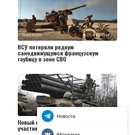
Новости СВО
0
24 просмотров
ВСУ потеряли редкую
самодвижущуюся французскую
гаубицу в зоне СВО
Армия
0
36 просмотров
Новости
Новый социальный контракт для
участников СВО
ВКонтакте