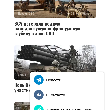
Новости СВО
0
24 просмотров
ВСУ потеряли редкую
самодвижущуюся французскую
гаубицу в зоне СВО
Армия
0
36 просмотров
Новости
Новый социальный контракт для
участников СВО
ВКонтакте
«Тактическая Медицина»