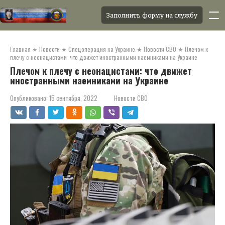
Заполнить форму на службу
Перейти
к
Главная
★
Новости
★
Спецоперация на Украине
★
Новости СВО
★
Плечом к
контенту
плечу с неонацистами: что движет иностранными наемниками на Украине
Плечом к плечу с неонацистами: что движет
иностранными наемниками на Украине
Опубликовано:
15 сентября, 2022
Новости СВО