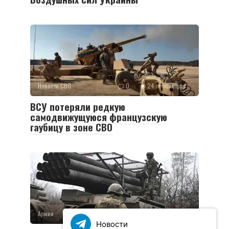
Новости СВО
0
24 просмотров
ВСУ потеряли редкую
самодвижущуюся французскую
гаубицу в зоне СВО
Армия
0
36 просмотров
Новости