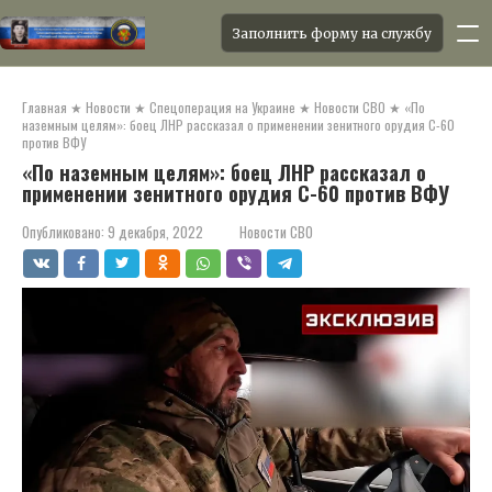
Заполнить форму на службу
Перейти
к
Главная
★
Новости
★
Спецоперация на Украине
★
Новости СВО
★
«По
контенту
наземным целям»: боец ЛНР рассказал о применении зенитного орудия С-60
против ВФУ
«По наземным целям»: боец ЛНР рассказал о
применении зенитного орудия С-60 против ВФУ
Опубликовано:
9 декабря, 2022
Новости СВО