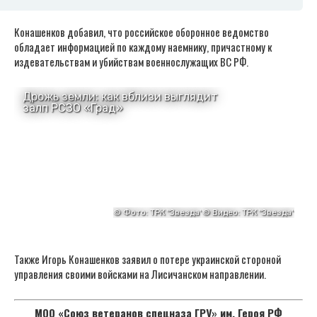
Конашенков добавил, что российское оборонное ведомство
обладает информацией по каждому наемнику, причастному к
издевательствам и убийствам военнослужащих ВС РФ.
Также Игорь Конашенков заявил о потере украинской стороной
управления своими войсками на Лисичанском направлении.
МОО «Союз ветеранов спецназа ГРУ» им. Героя РФ