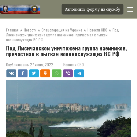
Заполнить форму на службу
Перейти
к
Главная
★
Новости
★
Спецоперация на Украине
★
Новости СВО
★
Под
контенту
Лисичанском уничтожена группа наемников, причастная к пыткам
военнослужащих ВС РФ
Под Лисичанском уничтожена группа наемников,
причастная к пыткам военнослужащих ВС РФ
Опубликовано:
27 июня, 2022
Новости СВО