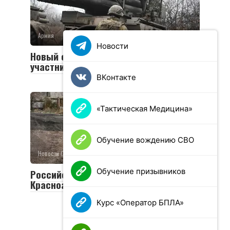
Армия
0
36 просмотров
Новости
Новый социальный контракт для
участников СВО
ВКонтакте
«Тактическая Медицина»
Обучение вождению СВО
Новости СВО
0
26 просмотров
Обучение призывников
Российская армия освободила
Красноармейск и Волчанск
Курс «Оператор БПЛА»