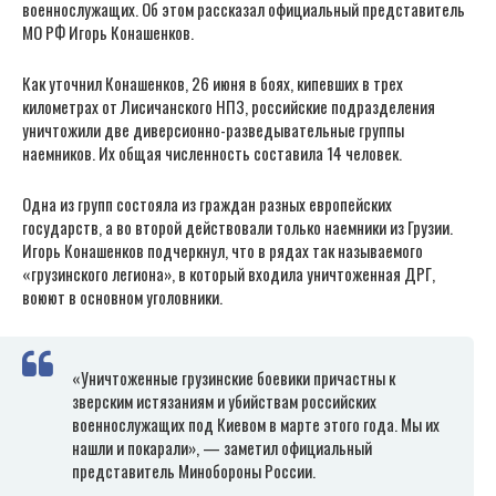
военнослужащих. Об этом рассказал официальный представитель
МО РФ Игорь Конашенков.
Как уточнил Конашенков, 26 июня в боях, кипевших в трех
километрах от Лисичанского НПЗ, российские подразделения
уничтожили две диверсионно-разведывательные группы
наемников. Их общая численность составила 14 человек.
Одна из групп состояла из граждан разных европейских
государств, а во второй действовали только наемники из Грузии.
Игорь Конашенков подчеркнул, что в рядах так называемого
«грузинского легиона», в который входила уничтоженная ДРГ,
воюют в основном уголовники.
«Уничтоженные грузинские боевики причастны к
зверским истязаниям и убийствам российских
военнослужащих под Киевом в марте этого года. Мы их
нашли и покарали», — заметил официальный
представитель Минобороны России.