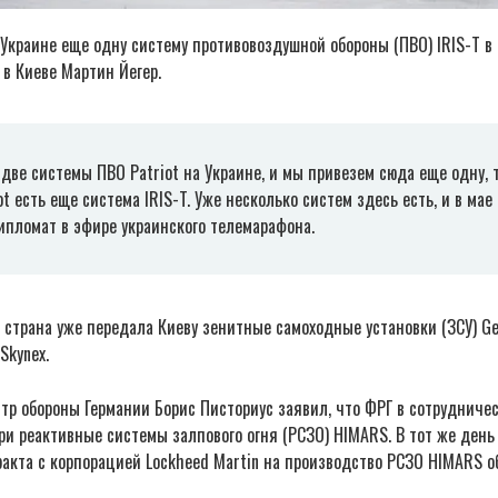
Украине еще одну систему противовоздушной обороны (ПВО) IRIS-T в 
в Киеве Мартин Йегер.
 две системы ПВО Patriot на Украине, и мы привезем сюда еще одну, т
ot есть еще система IRIS-T. Уже несколько систем здесь есть, и в ма
ипломат в эфире украинского телемарафона.
о страна уже передала Киеву зенитные самоходные установки (ЗСУ) G
Skynex.
стр обороны Германии Борис Писториус заявил, что ФРГ в сотрудниче
ри реактивные системы залпового огня (РСЗО) HIMARS. В тот же ден
ракта с корпорацией Lockheed Martin на производство РСЗО HIMARS 