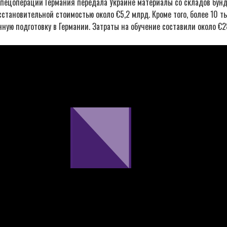
спецоперации Германия передала Украине материалы со складов бунд
становительной стоимостью около €5,2 млрд. Кроме того, более 10 ты
ную подготовку в Германии. Затраты на обучение составили около €2