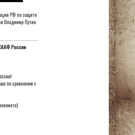
ации РФ по защите
ии Владимир Путин
ОСААФ России
оссии!
ьше по сравнению с
енкомате)