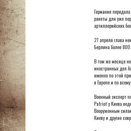
Германия передала 
ракеты для уже пер
артиллерийских бое
27 апреля глава не
Берлина более 800
В том же месяце не
иностранных дел Ан
именно по этой при
в Европе и по всему
Военный эксперт п
Patriot у Киева ве
Вооруженным силам 
Киеву и другие сов