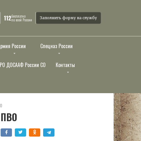
бесплатно
112
Заполнить форму на службу
по всей России
Армия России
Спецназ России
РО ДОСААФ России СО
Контакты
ВО
 ПВО