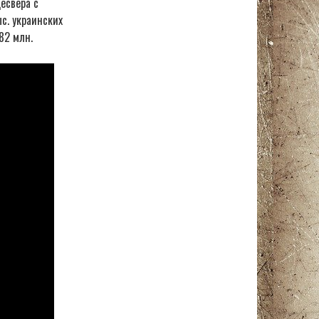
есвера с
с. украинских
82 млн.