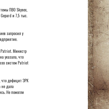
темы ПВО Skynex,
Gepard и 7,5 тыс.
иев запросил у
редприятие.
Patriot. Министр
на указала, что
ех систем Patriot
, что дефицит ЗРК
а не дала
ись. Не помогли