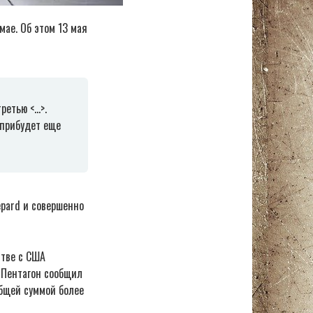
мае. Об этом 13 мая
ретью <…>.
е прибудет еще
epard и совершенно
стве с США
ь Пентагон сообщил
общей суммой более