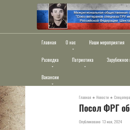
Перейти
к
контенту
Главная
О нас
Наши мероприятия
Разведка
Патриотика
Зарубежное 
Вакансии
Главная
★
Новости
★
Спецопера
Посол ФРГ о
Опубликовано:
13 мая, 2024