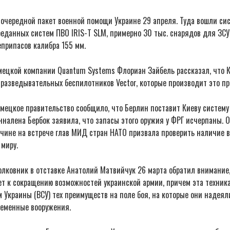
очередной пакет военной помощи Украине 29 апреля. Туда вошли сис
еданных систем ПВО IRIS-T SLM, примерно 30 тыс. снарядов для ЗСУ 
припасов калибра 155 мм.
мецкой компании Quantum Systems Флориан Зайбель рассказал, что К
 разведывательных беспилотников Vector, которые производит это п
мецкое правительство сообщило, что Берлин поставит Киеву систему 
налена Бербок заявила, что запасы этого оружия у ФРГ исчерпаны. О
чине на встрече глав МИД стран НАТО призвала проверить наличие вс
 миру.
олковник в отставке Анатолий Матвийчук 26 марта обратил внимание
дет к сокращению возможностей украинской армии, причем эта техник
Украины (ВСУ) тех преимуществ на поле боя, на которые они надеял
ременные вооружения.