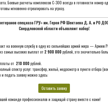
ета. Боевые расчеты комплексов С-300 всегда в готовности номер о
готовы мгновенно отреагировать на угрозу.
етеранов спецназа ГРУ» им. Героя РФ Шектаева Д. А. и РО Д
Свердловской области объявляют набор!
акт на военную службу в одну из сильнейших армий мира — Армию Р
из самых высоких выплат от
2 900 000
рублей, это значительно бол
ыплаты от
210 000
рублей.
лный спектр услуг: трансфер, жильё, медосмотр в пункте отбора (во
 и подать заявку можно здесь:
Оставить заявку
ашей команде профессионалов и защищай страну вместе с нами!