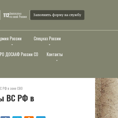
бесплатно
112
Заполнить форму на службу
по всей России
Армия России
Спецназ России
РО ДОСААФ России СО
Контакты
С РФ в зоне СВО
ы ВС РФ в