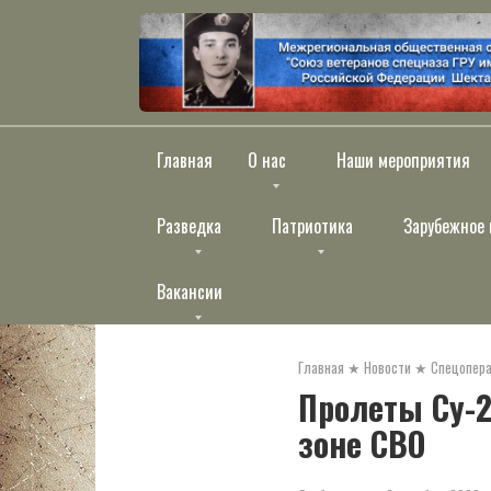
Перейти
к
контенту
Главная
О нас
Наши мероприятия
Разведка
Патриотика
Зарубежное 
Вакансии
Главная
★
Новости
★
Спецопера
Пролеты Су-2
зоне СВО