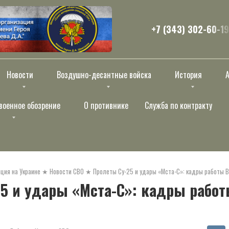
+7 (343) 302-60-19
Новости
Воздушно-десантные войска
История
военное обозрение
О противнике
Служба по контракту
ция на Украине
★
Новости СВО
★
Пролеты Су-25 и удары «Мста-С»: кадры работы В
5 и удары «Мста-С»: кадры работ