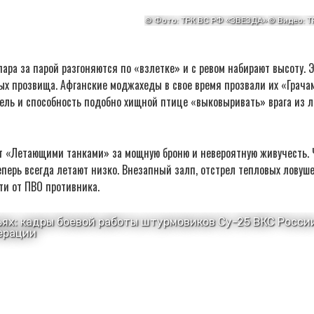
ара за парой разгоняются по «взлетке» и с ревом набирают высоту.
ых прозвища. Афганские моджахеды в свое время прозвали их «Грача
цель и способность подобно хищной птице «выковыривать» врага из 
т «Летающими танками» за мощную броню и невероятную живучесть. 
еперь всегда летают низко. Внезапный залп, отстрел тепловых ловуше
йти от ПВО противника.