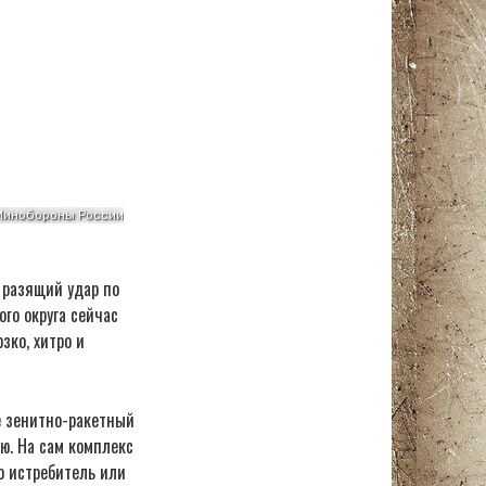
 разящий удар по
го округа сейчас
зко, хитро и
е зенитно-ракетный
ю. На сам комплекс
о истребитель или