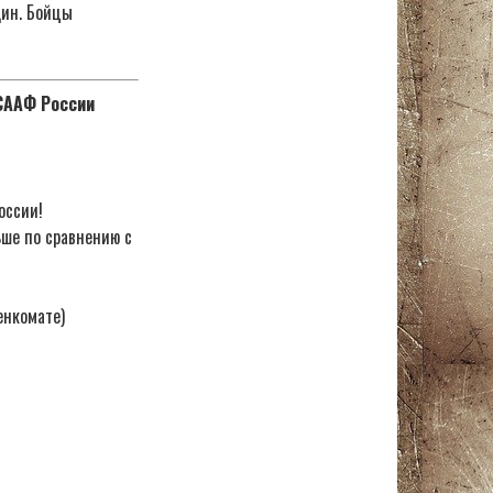
дин. Бойцы
ОСААФ России
оссии!
ьше по сравнению с
енкомате)