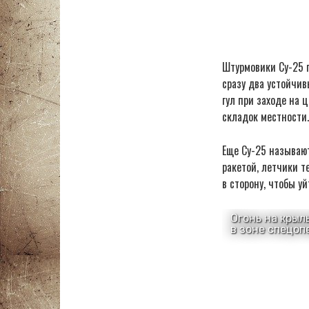
Штурмовики Су-25 п
сразу два устойчив
гул при заходе на 
складок местности.
Еще Су-25 называю
ракетой, летчики т
в сторону, чтобы у