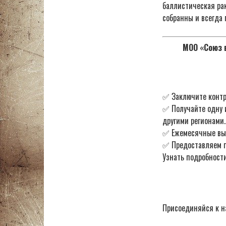
баллистическая рак
собранны и всегда 
МОО «Союз в
✅ Заключите контр
✅ Получайте одну 
другими регионами.
✅ Ежемесячные в
✅ Предоставляем по
Узнать подробности
Присоединяйся к н