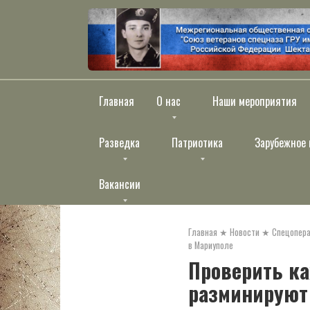
Перейти
к
контенту
Главная
О нас
Наши мероприятия
Разведка
Патриотика
Зарубежное 
Вакансии
Главная
★
Новости
★
Спецопера
в Мариуполе
Проверить ка
разминируют