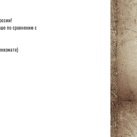
оссии!
ьше по сравнению с
енкомате)