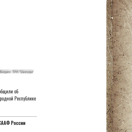
общили об
ародной Республике
ОСААФ России