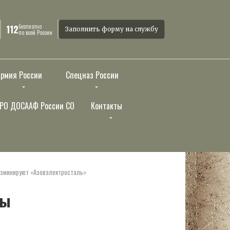
бесплатно
112
Заполнить форму на службу
по всей России
Армия России
Спецназ России
РО ДОСААФ России СО
Контакты
разминируют «Азовэлектросталь»
ры