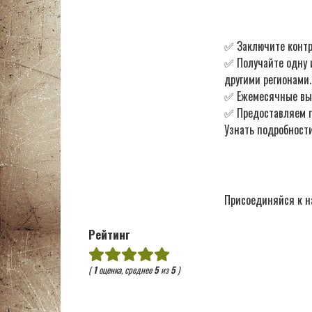
✅ Заключите контр
✅ Получайте одну 
другими регионами.
✅ Ежемесячные в
✅ Предоставляем по
Узнать подробности
Присоединяйся к н
Рейтинг
(
1
оценка, среднее
5
из
5
)