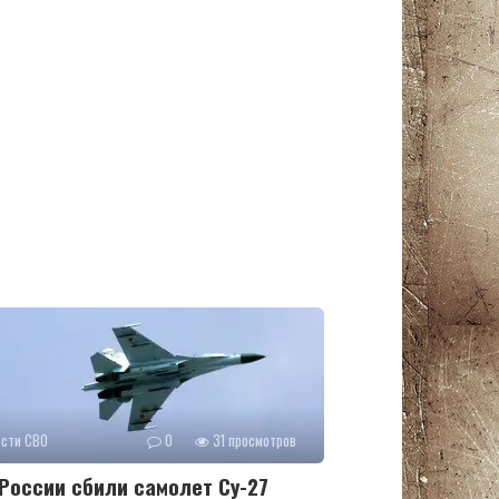
ости СВО
0
31 просмотров
России сбили самолет Су-27