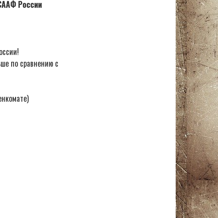
ОСААФ России
оссии!
ьше по сравнению с
енкомате)