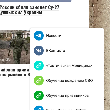
России сбили самолет Су-27
душных сил Украины
Новости
ВКонтакте
ости СВО
0
26 просмотров
«Тактическая Медицина»
сийская армия освободила
ноармейск и Волчанск
Обучение вождению СВО
Обучение призывников