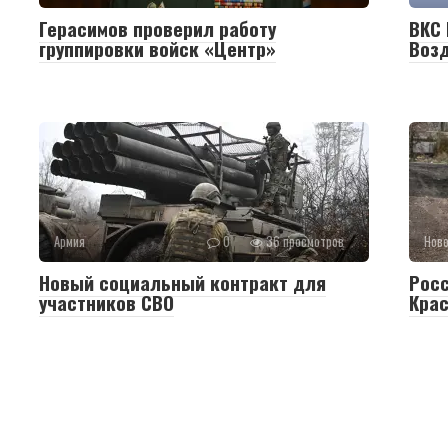
Герасимов проверил работу
ВКС 
группировки войск «Центр»
Воз
Армия
0
36 просмотров
Нов
Новый социальный контракт для
Рос
участников СВО
Крас