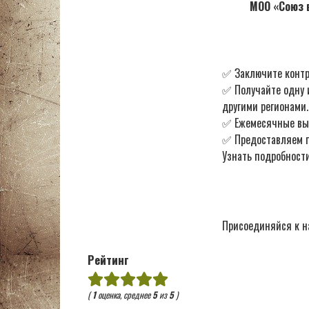
МОО «Союз в
✅ Заключите контр
✅ Получайте одну 
другими регионами.
✅ Ежемесячные в
✅ Предоставляем по
Узнать подробности
Присоединяйся к н
Рейтинг
(
1
оценка, среднее
5
из
5
)