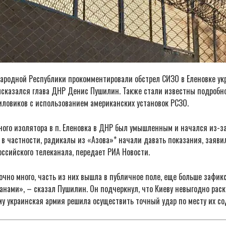
ародной Республики прокомментировали обстрел СИЗО в Еленовке ук
ысказался глава ДНР Денис Пушилин. Также стали известны подробн
иловиков с использованием американских установок РСЗО.
ого изолятора в п. Еленовка в ДНР был умышленным и начался из-за 
в частности, радикалы из «Азова»* начали давать показания, заяви
ссийского телеканала, передает РИА Новости.
очно много, часть из них вышла в публичное поле, еще больше зафи
анами», – сказал Пушилин. Он подчеркнул, что Киеву невыгодно ра
му украинская армия решила осуществить точный удар по месту их с