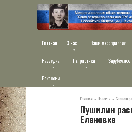
Перейти
к
контенту
Главная
О нас
Наши мероприятия
Разведка
Патриотика
Зарубежное 
Вакансии
Главная
★
Новости
★
Спецопера
Пушилин раск
Еленовке