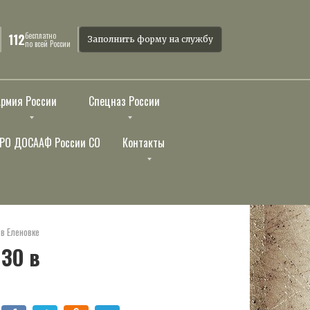
бесплатно
112
Заполнить форму на службу
по всей России
Армия России
Спецназ России
РО ДОСААФ России СО
Контакты
в Еленовке
ЗО в