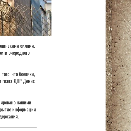
раинскими силами.
ости очередного
того, что боевики,
л глава ДНР Денис
ксировано нашими
скрытие информации
одержания.