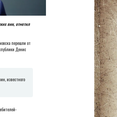
ких вин, отметил
мовска перешли от
спублики Денис
ин, известного
ребителей-