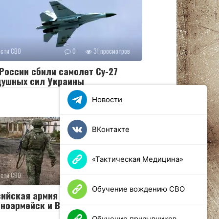
ости СВО
0
31 просмотров
России сбили самолет Су-27
душных сил Украины
Новости
ВКонтакте
«Тактическая Медицина»
ости СВО
0
25 просмотров
Обучение вождению СВО
сийская армия освободила
ноармейск и Волчанск
Обучение призывников