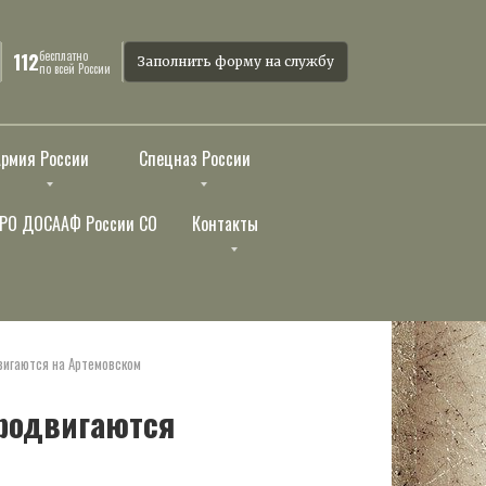
бесплатно
112
Заполнить форму на службу
по всей России
Армия России
Спецназ России
РО ДОСААФ России СО
Контакты
вигаются на Артемовском
родвигаются