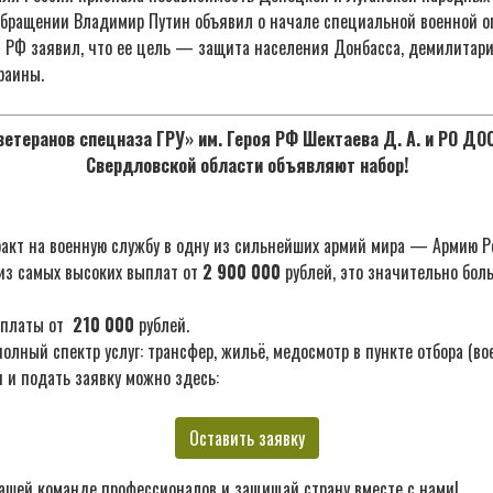
обращении Владимир Путин объявил о начале специальной военной о
т РФ заявил, что ее цель — защита населения Донбасса, демилитар
раины.
етеранов спецназа ГРУ» им. Героя РФ Шектаева Д. А. и РО Д
Свердловской области объявляют набор!
акт на военную службу в одну из сильнейших армий мира — Армию Р
из самых высоких выплат от
2 900 000
рублей, это значительно бол
ыплаты от
210 000
рублей.
лный спектр услуг: трансфер, жильё, медосмотр в пункте отбора (во
 и подать заявку можно здесь:
Оставить заявку
ашей команде профессионалов и защищай страну вместе с нами!