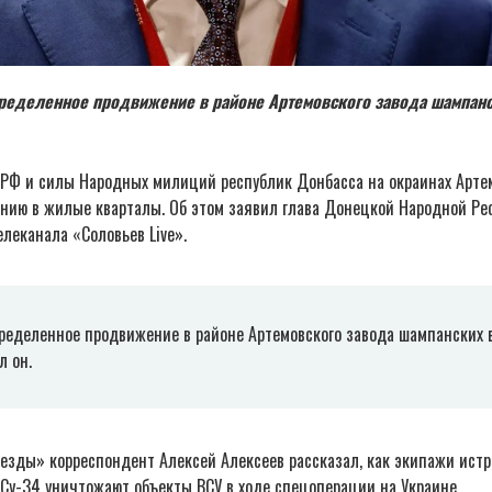
пределенное продвижение в районе Артемовского завода шампанс
РФ и силы Народных милиций республик Донбасса на окраинах Арте
нию в жилые кварталы. Об этом заявил глава Донецкой Народной Ре
леканала «Соловьев Live».
ределенное продвижение в районе Артемовского завода шампанских в
л он.
везды» корреспондент Алексей Алексеев рассказал, как экипажи ист
Су-34 уничтожают объекты ВСУ в ходе спецоперации на Украине.