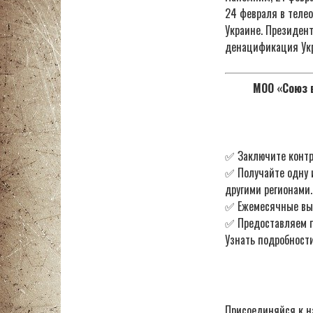
24 февраля в теле
Украине. Президен
денацификация Ук
МОО «Союз в
✅ Заключите контр
✅ Получайте одну 
другими регионами.
✅ Ежемесячные в
✅ Предоставляем по
Узнать подробности
Присоединяйся к н