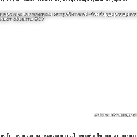
аля Россия признала независимость Донецкой и Луганской народных 