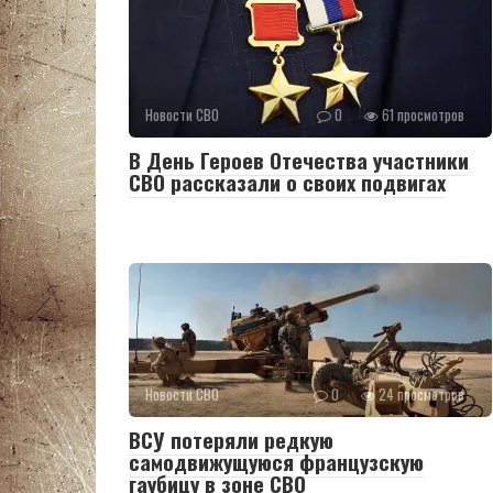
Новости СВО
0
61 просмотров
В День Героев Отечества участники
СВО рассказали о своих подвигах
Новости СВО
0
24 просмотров
ВСУ потеряли редкую
самодвижущуюся французскую
гаубицу в зоне СВО