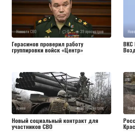
Новости СВО
0
39 просмотров
Нов
Герасимов проверил работу
ВКС 
группировки войск «Центр»
Воз
Армия
0
36 просмотров
Нов
Новый социальный контракт для
Рос
участников СВО
Крас