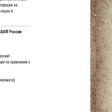
перации на
изация и
ОСААФ России
оссии!
ьше по сравнению с
енкомате)