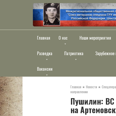
Перейти
к
контенту
Главная
О нас
Наши мероприятия
Разведка
Патриотика
Зарубежное 
Вакансии
Главная
★
Новости
★
Спецопера
направлении
Пушилин: ВС
на Артемовс