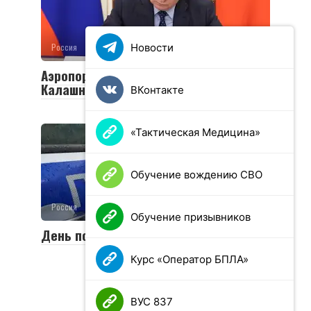
Новости
Россия
0
8 просмотров
Аэропорту Ижевска присвоено имя
Калашникова
ВКонтакте
«Тактическая Медицина»
Обучение вождению СВО
Россия
0
41 просмотров
Обучение призывников
День полиции в России 2025
Курс «Оператор БПЛА»
ВУС 837