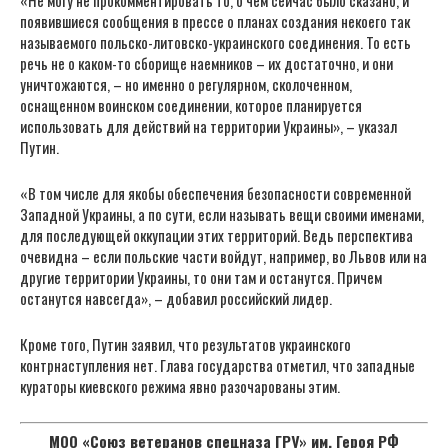
появившиеся сообщения в прессе о планах создания некоего так
называемого польско-литовско-украинского соединения. То есть
речь не о каком-то сборище наемников – их достаточно, и они
уничтожаются, – но именно о регулярном, сколоченном,
оснащенном воинском соединении, которое планируется
использовать для действий на территории Украины», – указал
Путин.
«В том числе для якобы обеспечения безопасности современной
Западной Украины, а по сути, если называть вещи своими именами,
для последующей оккупации этих территорий. Ведь перспектива
очевидна – если польские части войдут, например, во Львов или на
другие территории Украины, то они там и останутся. Причем
останутся навсегда», – добавил российский лидер.
Кроме того, Путин заявил, что результатов украинского
контрнаступления нет. Глава государства отметил, что западные
кураторы киевского режима явно разочарованы этим.
МОО «Союз ветеранов спецназа ГРУ» им. Героя РФ