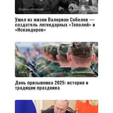
Военное обозрение
0
49 просмотров
Ушел из жизни Валериан Соболев —
создатель легендарных «Тополей» и
«Искандеров»
Армия
0
7 просмотров
День призывника 2025: история и
традиции праздника