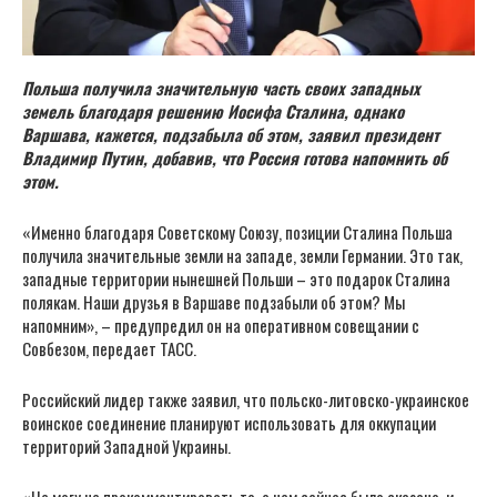
Польша получила значительную часть своих западных
земель благодаря решению Иосифа Сталина, однако
Варшава, кажется, подзабыла об этом, заявил президент
Владимир Путин, добавив, что Россия готова напомнить об
этом.
«Именно благодаря Советскому Союзу, позиции Сталина Польша
получила значительные земли на западе, земли Германии. Это так,
западные территории нынешней Польши – это подарок Сталина
полякам. Наши друзья в Варшаве подзабыли об этом? Мы
напомним», – предупредил он на оперативном совещании с
Совбезом, передает ТАСС.
Российский лидер также заявил, что польско-литовско-украинское
воинское соединение планируют использовать для оккупации
территорий Западной Украины.
«Не могу не прокомментировать то, о чем сейчас было сказано, и