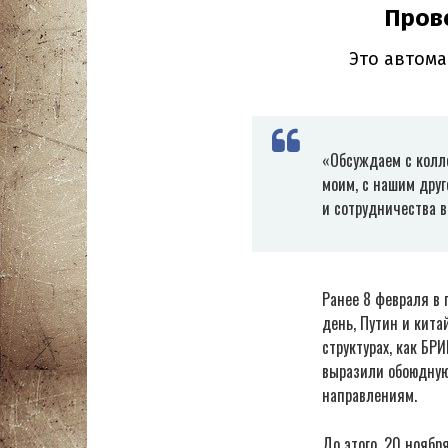
«Обсуждаем с колле
моим, с нашим друг
и сотрудничества 
Ранее 8 февраля в 
день, Путин и кит
структурах, как БР
выразили обоюдную
направлениям.
До этого, 20 ноябр