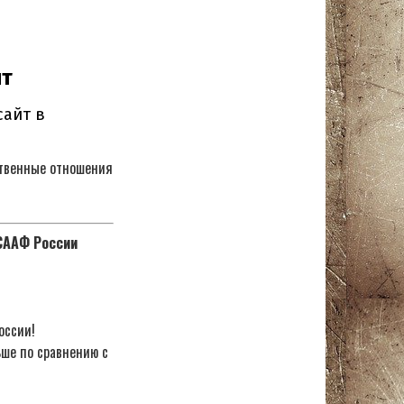
ственные отношения
ОСААФ России
оссии!
ьше по сравнению с