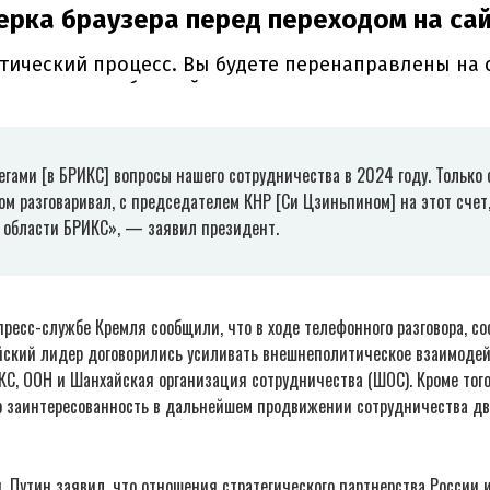
гами [в БРИКС] вопросы нашего сотрудничества в 2024 году. Только 
ом разговаривал, с председателем КНР [Си Цзиньпином] на этот счет
в области БРИКС», — заявил президент.
пресс-службе Кремля сообщили, что в ходе телефонного разговора, со
айский лидер договорились усиливать внешнеполитическое взаимодей
ИКС, ООН и Шанхайская организация сотрудничества (ШОС). Кроме того
 заинтересованность в дальнейшем продвижении сотрудничества дву
я, Путин заявил, что отношения стратегического партнерства России 