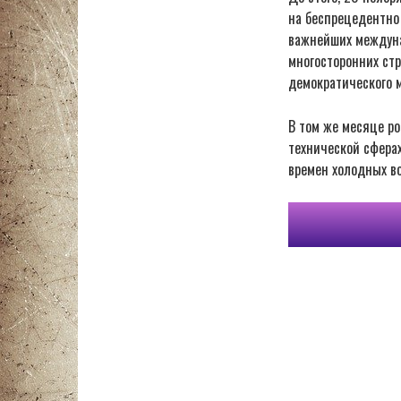
на беспрецедентно 
важнейших междуна
многосторонних стр
демократического м
В том же месяце ро
технической сферах
времен холодных во