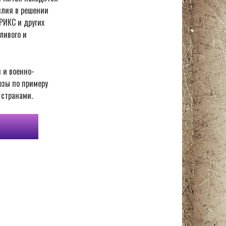
илия в решении
РИКС и других
ливого и
 и военно-
юзы по примеру
 странами.