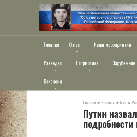
Перейти
к
контенту
Главная
О нас
Наши мероприятия
Разведка
Патриотика
Зарубежное 
Вакансии
Главная
★
Новости
★
Мир
★
Ро
Путин назвал
подробности 