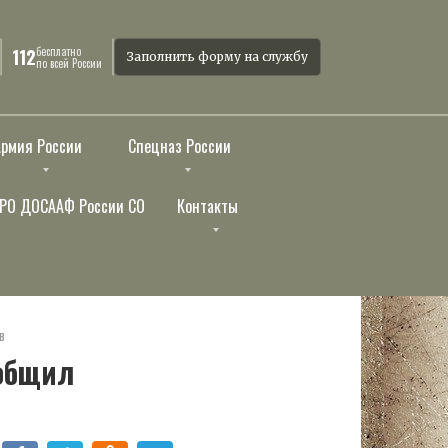
бесплатно
112
Заполнить форму на службу
по всей России
Армия России
Спецназ России
РО ДОСААФ России СО
Контакты
в
ообщил