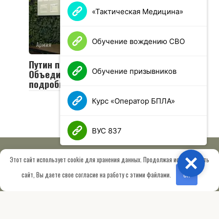
«Тактическая Медицина»
Обучение вождению СВО
Армия
0
20 просмотров
Путин посетил пункт управления
Обучение призывников
Объединенной группировки войск:
подробности визита
Курс «Оператор БПЛА»
ВУС 837
Этот сайт использует cookie для хранения данных. Продолжая использовать
Close
© 2026 МОО «Союз ветеранов спецназа ГРУ имени Героя РФ
сайт, Вы даете свое согласие на работу с этими файлами.
OK
Шектаева Д.А.»
Сведения об образовательной организации
Работает на теме
Root