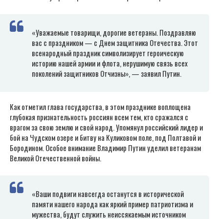
«Уважаемые товарищи, дорогие ветераны. Поздравляю
вас с праздником — с Днем защитника Отечества. Этот
всенародный праздник символизирует героическую
историю нашей армии и флота, нерушимую связь всех
поколений защитников Отчизны», — заявил Путин.
Как отметил глава государства, в этом празднике воплощена
глубокая признательность россиян всем тем, кто сражался с
врагом за свою землю и свой народ. Упомянул российский лидер и
бой на Чудском озере и битву на Куликовом поле, под Полтавой и
Бородином. Особое внимание Владимир Путин уделил ветеранам
Великой Отечественной войны.
«Ваши подвиги навсегда останутся в исторической
памяти нашего народа как яркий пример патриотизма и
мужества, будут служить неиссякаемым источником