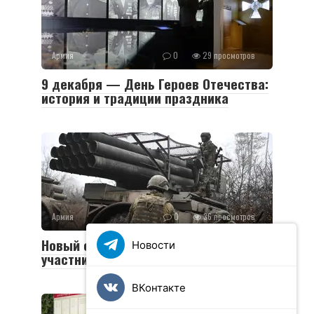
Армия
0
29 просмотров
9 декабря — День Героев Отечества:
история и традиции праздника
Армия
0
36 просмотров
Новый социальный контракт для
Новости
участников СВО
ВКонтакте