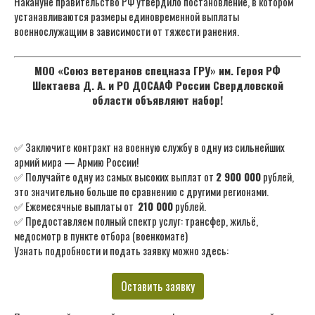
Накануне правительство РФ утвердило постановление, в котором
устанавливаются размеры единовременной выплаты
военнослужащим в зависимости от тяжести ранения.
МОО «Союз ветеранов спецназа ГРУ» им. Героя РФ
Шектаева Д. А. и РО ДОСААФ России Свердловской
области объявляют набор!
✅ Заключите контракт на военную службу в одну из сильнейших
армий мира — Армию России!
✅ Получайте одну из самых высоких выплат от
2 900 000
рублей,
это значительно больше по сравнению с другими регионами.
✅ Ежемесячные выплаты от
210 000
рублей.
✅ Предоставляем полный спектр услуг: трансфер, жильё,
медосмотр в пункте отбора (военкомате)
Узнать подробности и подать заявку можно здесь:
Оставить заявку