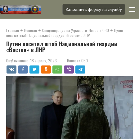
Заполнить форму на службу
Перейти
к
Главная
★
Новости
★
Спецоперация на Украине
★
Новости СВО
★
Путин
контенту
посетил штаб Национальной гвардии «Восток» в ЛНР
Путин посетил штаб Национальной гвардии
«Восток» в ЛНР
Опубликовано:
18 апреля, 2023
Новости СВО