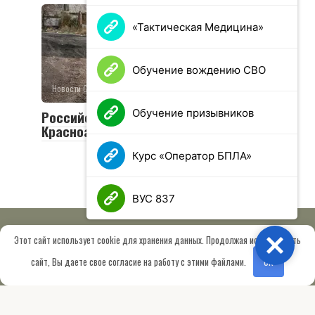
«Тактическая Медицина»
Обучение вождению СВО
Новости СВО
0
26 просмотров
Обучение призывников
Российская армия освободила
Красноармейск и Волчанск
Курс «Оператор БПЛА»
ВУС 837
Этот сайт использует cookie для хранения данных. Продолжая использовать
Close
© 2026 МОО «Союз ветеранов спецназа ГРУ имени Героя РФ
сайт, Вы даете свое согласие на работу с этими файлами.
OK
Шектаева Д.А.»
Сведения об образовательной организации
Работает на теме
Root