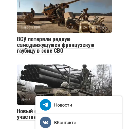
Новости СВО
0
24 просмотров
ВСУ потеряли редкую
самодвижущуюся французскую
гаубицу в зоне СВО
Армия
0
36 просмотров
Новости
Новый социальный контракт для
участников СВО
ВКонтакте