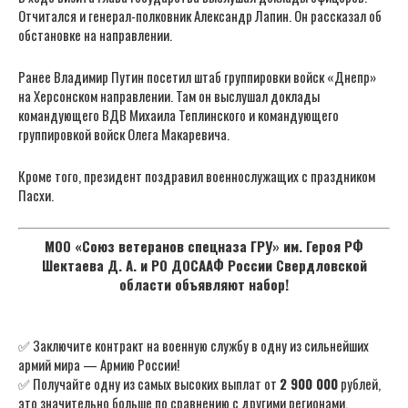
Отчитался и генерал-полковник Александр Лапин. Он рассказал об
обстановке на направлении.
Ранее Владимир Путин посетил штаб группировки войск «Днепр»
на Херсонском направлении. Там он выслушал доклады
командующего ВДВ Михаила Теплинского и командующего
группировкой войск Олега Макаревича.
Кроме того, президент поздравил военнослужащих с праздником
Пасхи.
МОО «Союз ветеранов спецназа ГРУ» им. Героя РФ
Шектаева Д. А. и РО ДОСААФ России Свердловской
области объявляют набор!
✅ Заключите контракт на военную службу в одну из сильнейших
армий мира — Армию России!
✅ Получайте одну из самых высоких выплат от
2 900 000
рублей,
это значительно больше по сравнению с другими регионами.