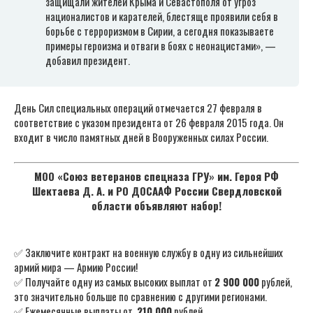
защищали жителей Крыма и Севастополя от угроз
националистов и карателей, блестяще проявили себя в
борьбе с терроризмом в Сирии, а сегодня показываете
примеры героизма и отваги в боях с неонацистами», —
добавил президент.
День Сил специальных операций отмечается 27 февраля в
соответствие с указом президента от 26 февраля 2015 года. Он
входит в число памятных дней в Вооруженных силах России.
МОО «Союз ветеранов спецназа ГРУ» им. Героя РФ
Шектаева Д. А. и РО ДОСААФ России Свердловской
области объявляют набор!
✅ Заключите контракт на военную службу в одну из сильнейших
армий мира — Армию России!
✅ Получайте одну из самых высоких выплат от
2 900 000
рублей,
это значительно больше по сравнению с другими регионами.
✅ Ежемесячные выплаты от
210 000
рублей.