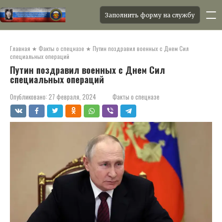
Заполнить форму на службу
Перейти
к
Главная
★
Факты о спецназе
★
Путин поздравил военных с Днем Сил
контенту
специальных операций
Путин поздравил военных с Днем Сил
специальных операций
Опубликовано:
27 февраля, 2024
Факты о спецназе