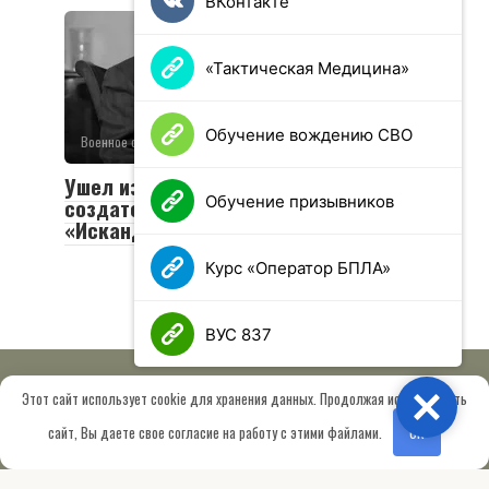
ВКонтакте
«Тактическая Медицина»
Обучение вождению СВО
Военное обозрение
0
49 просмотров
Ушел из жизни Валериан Соболев —
Обучение призывников
создатель легендарных «Тополей» и
«Искандеров»
Курс «Оператор БПЛА»
ВУС 837
Этот сайт использует cookie для хранения данных. Продолжая использовать
Close
© 2026 МОО «Союз ветеранов спецназа ГРУ имени Героя РФ
сайт, Вы даете свое согласие на работу с этими файлами.
OK
Шектаева Д.А.»
Сведения об образовательной организации
Работает на теме
Root