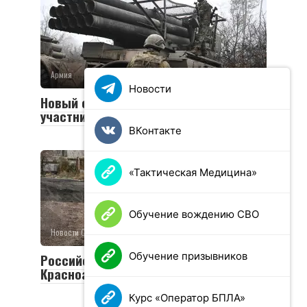
Армия
0
36 просмотров
Новости
Новый социальный контракт для
участников СВО
ВКонтакте
«Тактическая Медицина»
Обучение вождению СВО
Новости СВО
0
25 просмотров
Обучение призывников
Российская армия освободила
Красноармейск и Волчанск
Курс «Оператор БПЛА»