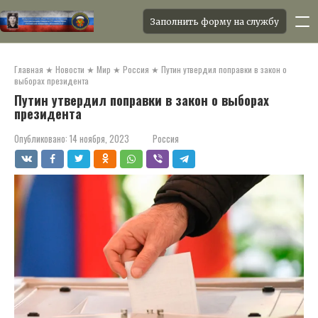
Заполнить форму на службу
Перейти
к
Главная
★
Новости
★
Мир
★
Россия
★
Путин утвердил поправки в закон о
контенту
выборах президента
Путин утвердил поправки в закон о выборах
президента
Опубликовано:
14 ноября, 2023
Россия