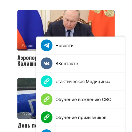
Новости
Россия
0
8 просмотров
Аэропорту Ижевска присвоено имя
Калашникова
ВКонтакте
«Тактическая Медицина»
Обучение вождению СВО
Россия
0
41 просмотров
Обучение призывников
День полиции в России 2025