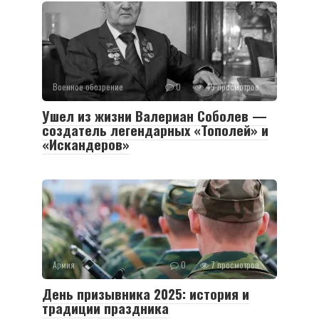
Военное обозрение
0
49 просмотров
Ушел из жизни Валериан Соболев —
создатель легендарных «Тополей» и
«Искандеров»
Армия
0
7 просмотров
День призывника 2025: история и
традиции праздника