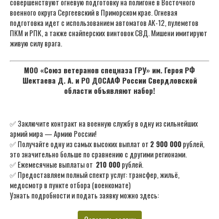
совершенствуют огневую подготовку на полигоне в Восточного
военного округа Сергеевский в Приморском крае. Огневая
подготовка идет с использованием автоматов АК-12, пулеметов
ПКМ и РПК, а также снайперских винтовок СВД. Мишени имитируют
живую силу врага.
МОО «Союз ветеранов спецназа ГРУ» им. Героя РФ
Шектаева Д. А. и РО ДОСААФ России Свердловской
области объявляют набор!
✅ Заключите контракт на военную службу в одну из сильнейших
армий мира — Армию России!
✅ Получайте одну из самых высоких выплат от
2 900 000
рублей,
это значительно больше по сравнению с другими регионами.
✅ Ежемесячные выплаты от
210 000
рублей.
✅ Предоставляем полный спектр услуг: трансфер, жильё,
медосмотр в пункте отбора (военкомате)
Узнать подробности и подать заявку можно здесь: