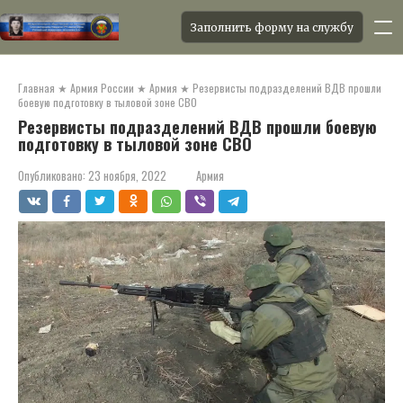
Заполнить форму на службу
Перейти
к
Главная
★
Армия России
★
Армия
★
Резервисты подразделений ВДВ прошли
контенту
боевую подготовку в тыловой зоне СВО
Резервисты подразделений ВДВ прошли боевую
подготовку в тыловой зоне СВО
Опубликовано:
23 ноября, 2022
Армия