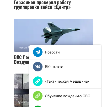
Герасимов проверил работу
группировки войск «Центр»
Новости СВО
0
31 просмотров
Новости
ВКС России сбили самолет Су-27
Воздушных сил Украины
ВКонтакте
«Тактическая Медицина»
Обучение вождению СВО
Армия
0
29 просмотров