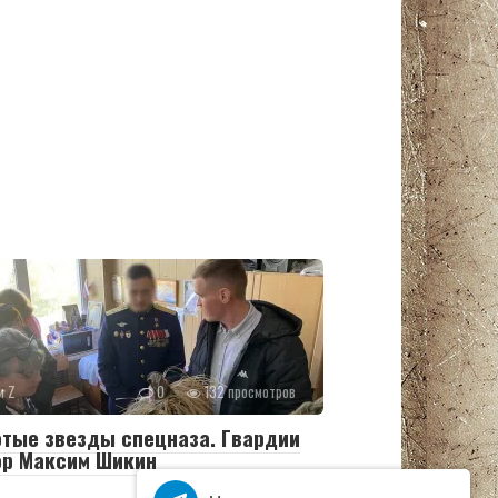
и Z
0
132 просмотров
тые звезды спецназа. Гвардии
ор Максим Шикин