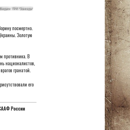
орину посмертно.
Украины. Золотую
м противника. В
онь националистов,
врагов гранатой.
рисутствовали его
ОСААФ России