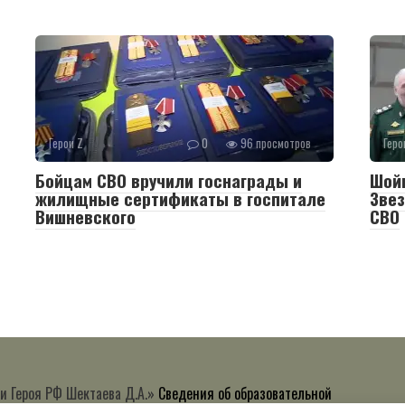
Герои Z
0
96 просмотров
Геро
Бойцам СВО вручили госнаграды и
Шойг
жилищные сертификаты в госпитале
Звез
Вишневского
СВО
и Героя РФ Шектаева Д.А.»
Сведения об образовательной