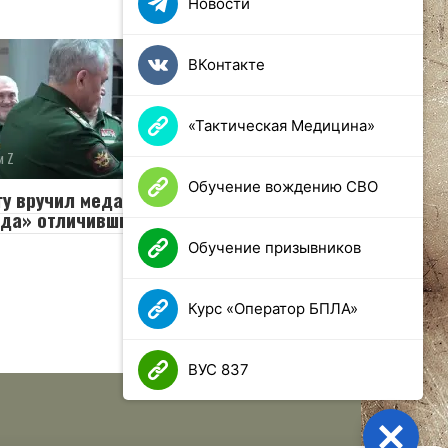
Новости
ВКонтакте
«Тактическая Медицина»
и Z
0
63 просмотров
Обучение вождению СВО
у вручил медали «Золотая
да» отличившимся участникам
Обучение призывников
Курс «Оператор БПЛА»
ВУС 837
Close