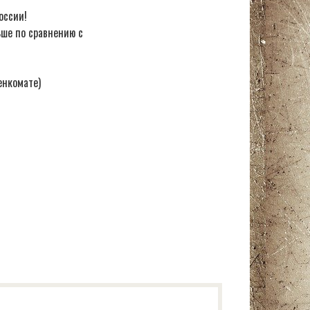
оссии!
ьше по сравнению с
енкомате)