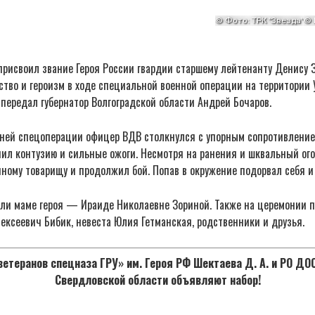
рисвоил звание Героя России гвардии старшему лейтенанту Денису З
тво и героизм в ходе специальной военной операции на территории 
 передал губернатор Волгоградской области Андрей Бочаров.
дней спецоперации офицер ВДВ столкнулся с упорным сопротивление
чил контузию и сильные ожоги. Несмотря на ранения и шквальный ог
ному товарищу и продолжил бой. Попав в окружение подорвал себя и 
или маме героя — Ираиде Николаевне Зориной. Также на церемонии п
ксеевич Бибик, невеста Юлия Гетманская, родственники и друзья.
етеранов спецназа ГРУ» им. Героя РФ Шектаева Д. А. и РО Д
Свердловской области объявляют набор!