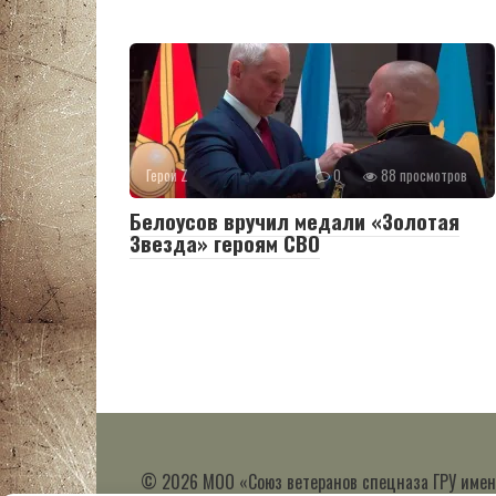
Герои Z
0
88 просмотров
Белоусов вручил медали «Золотая
Звезда» героям СВО
© 2026 МОО «Союз ветеранов спецназа ГРУ имен