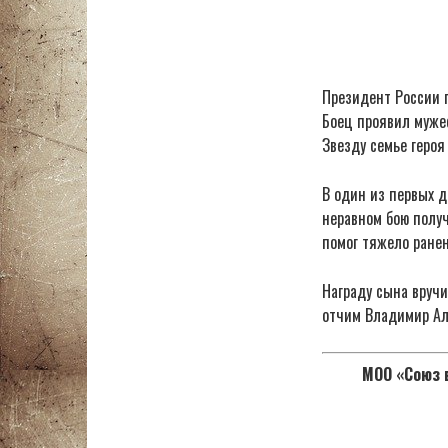
Президент России п
Боец проявил мужес
Звезду семье героя
В один из первых 
неравном бою полу
помог тяжело ранен
Награду сына вруч
отчим Владимир Але
МОО «Союз в