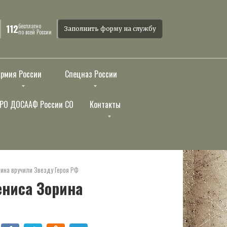
бесплатно
112
Заполнить форму на службу
по всей России
Армия России
Спецназ России
РО ДОСААФ России СО
Контакты
ина вручили Звезду Героя РФ
ниса Зорина