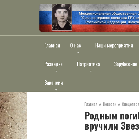
Перейти
к
контенту
Главная
О нас
Наши мероприятия
Разведка
Патриотика
Зарубежное 
Вакансии
Главная
★
Новости
★
Спецопера
Родным поги
вручили Звез