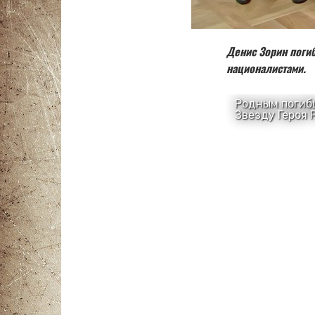
Денис Зорин поги
националистами.