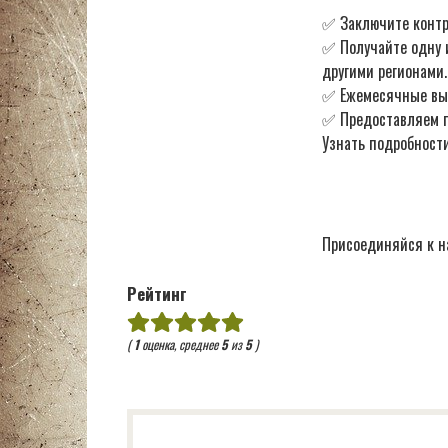
✅ Заключите контр
✅ Получайте одну 
другими регионами.
✅ Ежемесячные в
✅ Предоставляем по
Узнать подробности
Присоединяйся к н
Рейтинг
(
1
оценка, среднее
5
из
5
)