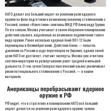
НАТО делает всё больший акцент на усилении роли ядерного
оружия на фоне подготовки к возможному военному столкновению с
Россией, заявил «Известиям» замглавы МИД РФ Александр Грушко.
По его словам, Москва учитывает в своем оборонном планировании
действия альянса, нацеленные на возможное подключение такого
вида оружия. Ранее несколько ядерных бомб B61-12 были
перемещены в Великобританию. Действия блока — попытка
давления на Россию в ходе переговоров по Украине, однако своей
цели НАТО не достигнет, считают эксперты. Москва уже ответила
снятием моратория на развертывание ракет средней и меньшей
дальности. О том, зачем Североатлантический альянс увеличивает
риски потенциального столкновения с Россией, — в нашем
материале.
Американцы перебрасывают ядерное
оружие к РФ
РФ видит, что в стратегиях и планировании НАТО всё больший
акцент делается на усилении роли ядерного оружия, заявил