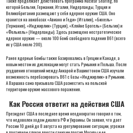
Также продолжает действовать программа Nuclear Sharing, по
которой Бельгия, Германия, Италия, Нидерланды, Турция и
Великобритания размещают у себя ядерное оружие США. Оно
хранится на авиабазах «Авиано и Геди» (Италия), «Бюхель»
(Германия), «Инджирлик» (Турция), «Кляйне Брогель» (Бельгия) и
«Фолькель» (Нидерланды). Здесь размещено нестратегическое
ядерное оружие — около 100 бомб свободного падения B61 (всего
их у США около 200).
Ранее ядерные бомбы также базировались в Греции и Канаде, а
новым местом их дислокации могут стать Румыния и Польша. После
ухудшения отношений между Анкарой и Вашингтоном США изучали
возможность перебазировать B61 с базы «Инджирлик» в Румынию.
А Варшава сама призывала США разместить на польской
территории оружие массового поражения.
Как Россия ответит на действия США
Президент США в последнее время неоднократно говорил о том,
что недоволен ходом диалога РФ и Украины. Он заявил, что дает
России 10 дней до 8 августа на урегулирование ситуации, угрожая
в противном случае ввести санкции против Москвы и ее