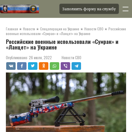
Заполнить форму на службу
Перейти
к
Главная
★
Новости
★
Спецоперация на Украине
★
Новости СВО
★
Российские
контенту
военные использовали «Сумрак» и «Ланцет» на Украине
Российские военные использовали «Сумрак» и
«Ланцет» на Украине
Опубликовано:
26 июля, 2022
Новости СВО