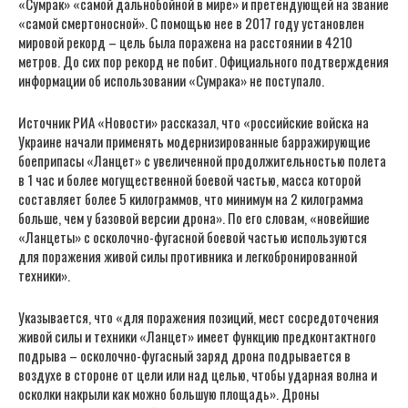
«Сумрак» «самой дальнобойной в мире» и претендующей на звание
«самой смертоносной». С помощью нее в 2017 году установлен
мировой рекорд – цель была поражена на расстоянии в 4210
метров. До сих пор рекорд не побит. Официального подтверждения
информации об использовании «Сумрака» не поступало.
Источник РИА «Новости» рассказал, что «российские войска на
Украине начали применять модернизированные барражирующие
боеприпасы «Ланцет» с увеличенной продолжительностью полета
в 1 час и более могущественной боевой частью, масса которой
составляет более 5 килограммов, что минимум на 2 килограмма
больше, чем у базовой версии дрона». По его словам, «новейшие
«Ланцеты» с осколочно-фугасной боевой частью используются
для поражения живой силы противника и легкобронированной
техники».
Указывается, что «для поражения позиций, мест сосредоточения
живой силы и техники «Ланцет» имеет функцию предконтактного
подрыва – осколочно-фугасный заряд дрона подрывается в
воздухе в стороне от цели или над целью, чтобы ударная волна и
осколки накрыли как можно большую площадь». Дроны