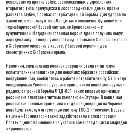
используются против войск, расположенных в укреплениях
открытого типа, прячущихся в лесопосадках или домах, против
расчетов гаубиц в рамках контрбатарейной борьбы. Для ударов по
живой силе используются «Ланцеты» с осколочно-фугасной или
термобарической боевой частью, по бронетехнике – с
кумулятивной. Модернизированная версия дрона получила новую
аэродинамику – теперь у аппарата одно большое X-образное крыло
и X-образное оперение в хвосте. У базовой версии – два
симметричных X-образных крыла.
Напомним, специальная военная операция стала гигантским
испытательным полигоном для новейших образцов российских
вооружений. Так, сообщалось о работе истребителей Су-57. В ходе
спецоперации России на Украине применяется новейшее «ружье»
радиоэлектронной борьбы ЛПД-801, также впервые применили
российские электромагнитные комплексы «Ступор». В конце мая
российские военные применили в ходе спецоперации на Украине
новейшую тяжелую огнеметную систему ТОС-2 «Тосочка». Боевые
машины «Терминатор» также задействовали в спецоперации.
Ростех оценил применение на Украине самонаводящихся снарядов
«Краснополь».