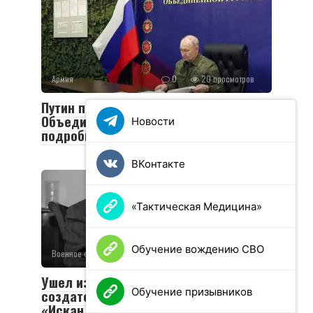
Армия
0
20 просмотров
Путин посетил пункт управления
Объединенной группировки войск:
Новости
подробности визита
ВКонтакте
«Тактическая Медицина»
Обучение вождению СВО
Военное обозрение
0
49 просмотров
Ушел из жизни Валериан Соболев —
Обучение призывников
создатель легендарных «Тополей» и
«Искандеров»