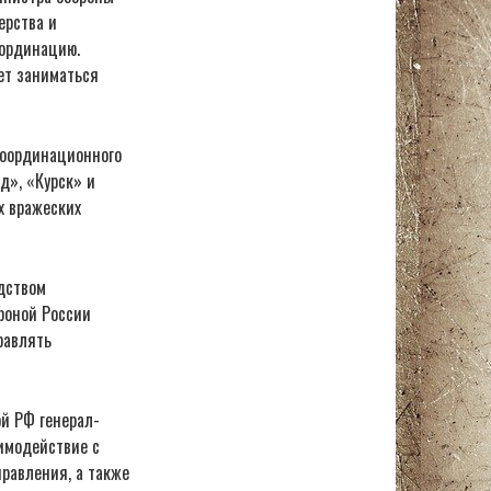
ерства и
оординацию.
ет заниматься
координационного
д», «Курск» и
х вражеских
дством
роной России
равлять
й РФ генерал-
имодействие с
равления, а также