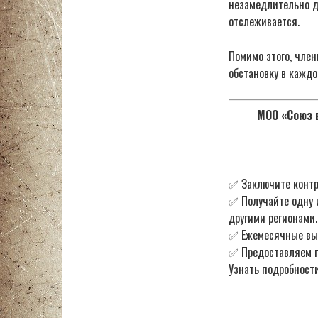
незамедлительно до
отслеживается.
Помимо этого, чле
обстановку в каждо
МОО «Союз в
✅ Заключите контр
✅ Получайте одну 
другими регионами.
✅ Ежемесячные в
✅ Предоставляем по
Узнать подробности