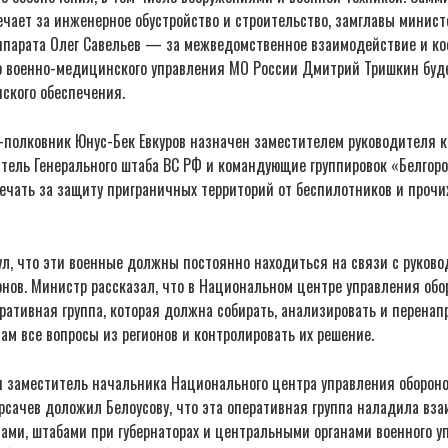
чает за инженерное обустройство и строительство, замглавы минист
аппарата Олег Савельев — за межведомственное взаимодействие и к
о военно-медицинского управления МО России Дмитрий Тришкин буд
ского обеспечения.
л-полковник Юнус-Бек Евкуров назначен заместителем руководителя 
итель Генерального штаба ВС РФ и командующие группировок «Белгоро
ечать за защиту приграничных территорий от беспилотников и прочи
л, что эти военные должны постоянно находиться на связи с руково
нов. Министр рассказал, что в Национальном центре управления обо
ративная группа, которая должна собирать, анализировать и перенап
м все вопросы из регионов и контролировать их решение.
я заместитель начальника Национального центра управления обороно
сачев доложил Белоусову, что эта оперативная группа наладила вза
ми, штабами при губернаторах и центральными органами военного уп