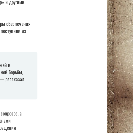
р» и другими
еры обеспечения
 поступили из
жей и
ной борьбы,
 — рассказал
вопросов, а
ионами
бращения