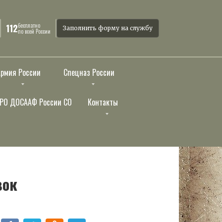
бесплатно
112
Заполнить форму на службу
по всей России
Армия России
Спецназ России
РО ДОСААФ России СО
Контакты
вок