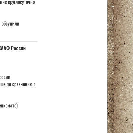
ние круглосуточно
о обсудили
ОСААФ России
оссии!
ьше по сравнению с
енкомате)