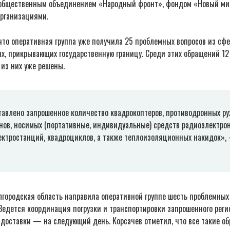
общественным объединением «Народный фронт», фондом «Новый ми
рганизациями.
что оперативная группа уже получила 25 проблемных вопросов из сф
х, прикрывающих государственную границу. Среди этих обращений 12
 из них уже решены.
тавлено запрошенное количество квадрокоптеров, противодронных ру
нов, носимых (портативные, индивидуальные) средств радиоэлектрон
ектростанций, квадроциклов, а также теплоизоляционных накидок»,
лгородская область направила оперативной группе шесть проблемных 
Ведется координация погрузки и транспортировки запрошенного рег
 доставки — на следующий день. Корсачев отметил, что все такие о