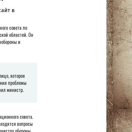
ного совета по
ской областей. Он
нобороны и
ицо, которое
ения проблемы
вил министр.
ационного совета.
аходятся вопросы
инистра обороны