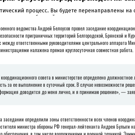
военного ведомства Андрей Белоусов провел заседание координацион
езопасности приграничных территорий Белгородской, Брянской и Кур
ас между ответственными руководителями центрального аппарата Ми
инистрациями налажена прямая круглосуточная совместная работа.
 координационного совета в министерстве определено должностное л
сть за ее выполнение в суточный срок. В случае невозможности реш
нформация доводится до меня лично, и я принимаю решение», — зая
на заседании определили зоны ответственности всех членов координ
местителя министра обороны РФ генерал-лейтенанта Андрея Булыги н
о обеспечения, в том числе вооружениями и военной техникой. Замм