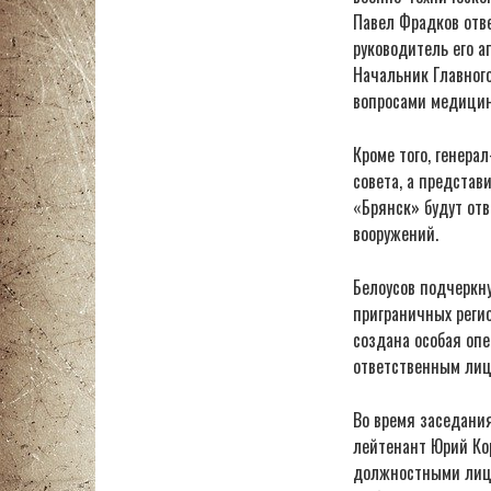
Павел Фрадков отве
руководитель его 
Начальник Главног
вопросами медицин
Кроме того, генера
совета, а представ
«Брянск» будут отв
вооружений.
Белоусов подчеркну
приграничных регио
создана особая опе
ответственным лица
Во время заседани
лейтенант Юрий Кор
должностными лица