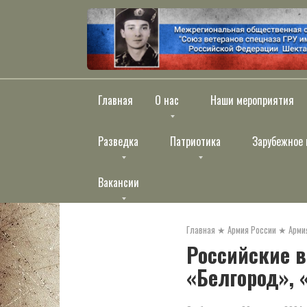
Перейти
к
контенту
Главная
О нас
Наши мероприятия
Разведка
Патриотика
Зарубежное 
Вакансии
Главная
★
Армия России
★
Арми
Российские в
«Белгород», 