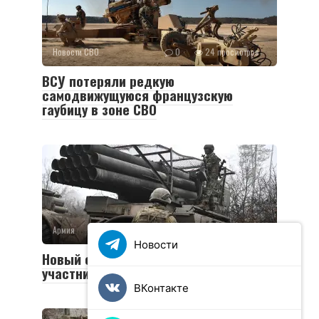
Новости СВО
0
24 просмотров
ВСУ потеряли редкую
самодвижущуюся французскую
гаубицу в зоне СВО
Армия
0
36 просмотров
Новости
Новый социальный контракт для
участников СВО
ВКонтакте