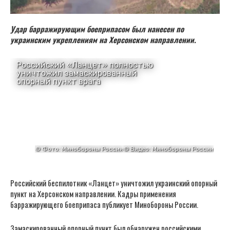
Удар барражирующим боеприпасом был нанесен по
украинским укреплениям на Херсонском направлении.
Российский беспилотник «Ланцет» уничтожил украинский опорный
пункт на Херсонском направлении. Кадры применения
барражирующего боеприпаса публикует Минобороны России.
Замаскированный опорный пункт был обнаружен российскими