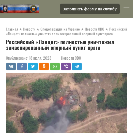
Заполнить форму на службу
Перейти
к
Главная
★
Новости
★
Спецоперация на Украине
★
Новости СВО
★
Российский
контенту
«Ланцет» полностью уничтожил замаскированный опорный пункт врага
Российский «Ланцет» полностью уничтожил
замаскированный опорный пункт врага
Опубликовано:
18 июля, 2023
Новости СВО