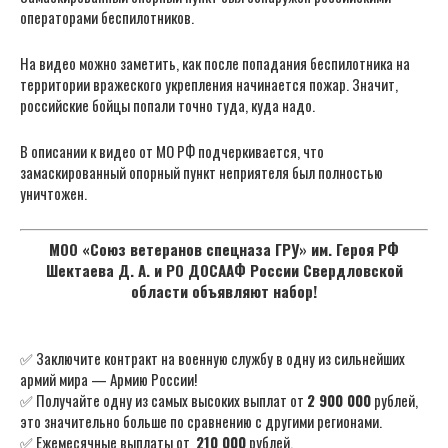
операторами беспилотников.
На видео можно заметить, как после попадания беспилотника на
территории вражеского укрепления начинается пожар. Значит,
российские бойцы попали точно туда, куда надо.
В описании к видео от МО РФ подчеркивается, что
замаскированный опорный пункт неприятеля был полностью
уничтожен.
МОО «Союз ветеранов спецназа ГРУ» им. Героя РФ
Шектаева Д. А. и РО ДОСААФ России Свердловской
области объявляют набор!
✅ Заключите контракт на военную службу в одну из сильнейших
армий мира — Армию России!
✅ Получайте одну из самых высоких выплат от
2 900 000
рублей,
это значительно больше по сравнению с другими регионами.
✅ Ежемесячные выплаты от
210 000
рублей.