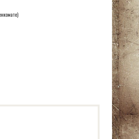
енкомате)