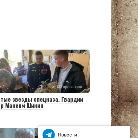
и Z
0
132 просмотров
тые звезды спецназа. Гвардии
ор Максим Шикин
Новости