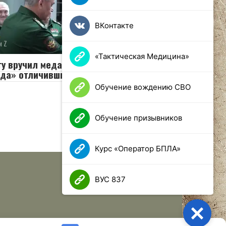
ВКонтакте
и Z
0
63 просмотров
«Тактическая Медицина»
у вручил медали «Золотая
да» отличившимся участникам
Обучение вождению СВО
Обучение призывников
Курс «Оператор БПЛА»
ВУС 837
Close