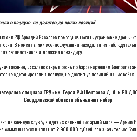
али в воздухе, не долетев до наших позиций.
ых сил РФ Аркадий Басалаев помог уничтожить украинские дроны-к
итории. В момент атаки военнослужащий находился на наблюдательн
уппу беспилотников и доложил командиру.
 уничтожение, Басалаев открыл огонь по барражирующим боеприпасам
оторые сдетонировали в воздухе, не достигнув позиций наших войск.
етеранов спецназа ГРУ» им. Героя РФ Шектаева Д. А. и РО Д
Свердловской области объявляют набор!
акт на военную службу в одну из сильнейших армий мира — Армию Р
из самых высоких выплат от
2 900 000
рублей, это значительно бол