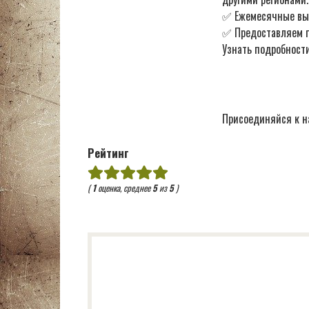
✅ Ежемесячные в
✅ Предоставляем по
Узнать подробности
Присоединяйся к н
Рейтинг
(
1
оценка, среднее
5
из
5
)