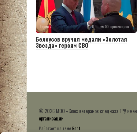
Герои Z
0
88 просмотров
Белоусов вручил медали «Золотая
Звезда» героям СВО
© 2026 МОО «Союз ветеранов спецназа ГРУ имен
организации
Работает на теме
Root