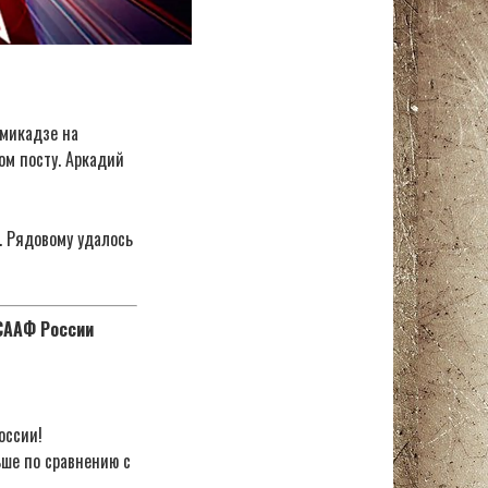
амикадзе на
ом посту. Аркадий
. Рядовому удалось
ОСААФ России
оссии!
ьше по сравнению с