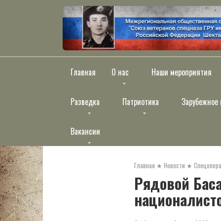
Перейти
к
контенту
Главная
О нас
Наши мероприятия
Разведка
Патриотика
Зарубежное 
Вакансии
Главная
★
Новости
★
Спецопера
Рядовой Бас
националисто