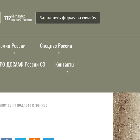
бесплатно
112
Заполнить форму на службу
по всей России
Армия России
Спецназ России
РО ДОСААФ России СО
Контакты
листов на подлете к границе