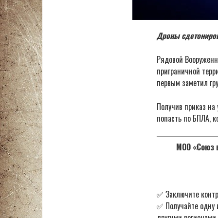
Дроны сдетониров
Рядовой Вооруженн
приграничной терр
первым заметил гр
Получив приказ на
попасть по БПЛА, к
МОО «Союз в
✅ Заключите контр
✅ Получайте одну 
другими регионами.