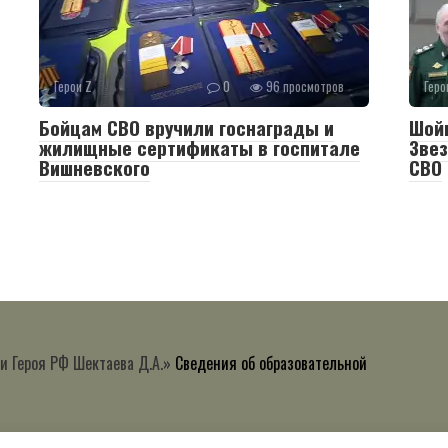
Герои Z
0
96 просмотров
Геро
Бойцам СВО вручили госнаграды и
Шойг
жилищные сертификаты в госпитале
Звез
Вишневского
СВО
и Героя РФ Шектаева Д.А.»
Сведения об образовательной