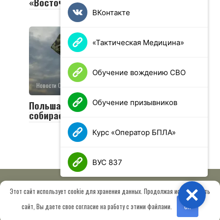
«Восточный страж»
ВКонтакте
«Тактическая Медицина»
Обучение вождению СВО
Новости СВО
0
16 просмотров
Обучение призывников
Польша сбила «российские дроны» и
собирает НАТО. Что это означает?
Курс «Оператор БПЛА»
ВУС 837
Этот сайт использует cookie для хранения данных. Продолжая использовать
Close
© 2026 МОО «Союз ветеранов спецназа ГРУ имени Героя РФ
сайт, Вы даете свое согласие на работу с этими файлами.
OK
Шектаева Д.А.»
Сведения об образовательной организации