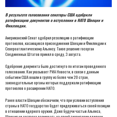
В результате голосования сенаторы США одобрили
ратификацию документов о вступлении в НАТО Швеции и
Финляндии.
Американский Сенат одобрил резолюцию о ратификации
протоколов, касающихся присоединения Швеции и Финляндии к
Североатлантическому Альянсу. Такое решение госорган
Соединенных Штатов принял в среду, 3 августа.
Одобрение документа было достигнуто по итогам проведенного
голосования. Как указывает РИА Новости, в связи с данным
событием США вошли в группу из более чем 20 стран,
законодательные органы которых поддержали ратификацию
протоколов о расширении НАТО.
Ранее власти Швеции обозначили, что при условии вступления
страны в НАТО государство будет придерживаться своей позиции
в отношении ядерного оружия. Даже будучи частью Альянса,
Швеция не согласна размещать на своей территории ядерное