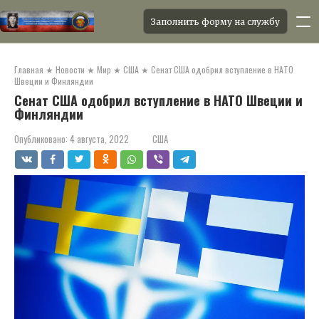
Заполнить форму на службу
Перейти
к
Главная
★
Новости
★
Мир
★
США
★
Сенат США одобрил вступление в НАТО
контенту
Швеции и Финляндии
Сенат США одобрил вступление в НАТО Швеции и
Финляндии
Опубликовано:
4 августа, 2022
США