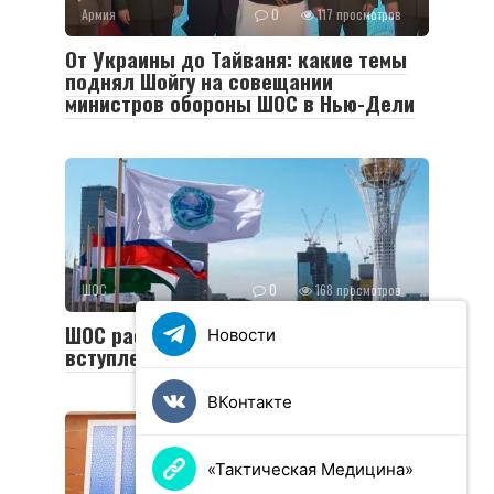
Армия
0
117 просмотров
От Украины до Тайваня: какие темы
поднял Шойгу на совещании
министров обороны ШОС в Нью-Дели
ШОС
0
168 просмотров
ШОС рассмотрит заявку Турции на
Новости
вступление, когда она поступит
ВКонтакте
«Тактическая Медицина»