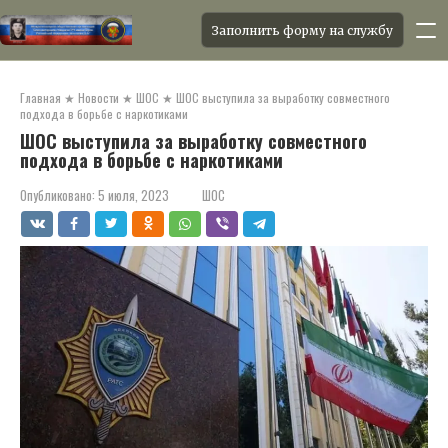
Заполнить форму на службу
Перейти
к
Главная
★
Новости
★
ШОС
★
ШОС выступила за выработку совместного
контенту
подхода в борьбе с наркотиками
ШОС выступила за выработку совместного
подхода в борьбе с наркотиками
Опубликовано:
5 июля, 2023
ШОС