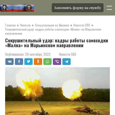
Заполнить форму на службу
Перейти
к
Главная
★
Новости
★
Спецоперация на Украине
★
Новости СВО
★
контенту
Сокрушительный удар: кадры работы самоходки «Малка» на Марьинском
направлении
Сокрушительный удар: кадры работы самоходки
«Малка» на Марьинском направлении
Опубликовано:
29 сентября, 2022
Новости СВО