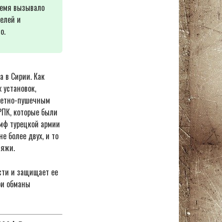
ремя вызывало
елей и
о.
а в Сирии. Как
 установок,
кетно-пушечным
РПК, которые были
мф турецкой армии
 более двух, и то
ляжи.
сти и защищает ее
ои обманы