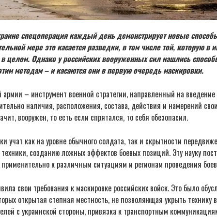
раине спецоперация каждый день демонстрирует новые способ
тельной мере это касается разведки, в том числе той, которую в 
 в целом. Однако у российских вооруженных сил нашлись способ
тим методам – и касаются они в первую очередь маскировки.
й армии – инструмент военной стратегии, направленный на введение
тельно наличия, расположения, состава, действия и намерений свои
чит, вооружен, то есть если спрятался, то себя обезопасил.
ки учат как на уровне обычного солдата, так и скрытности передвиж
 техники, созданию ложных эффектов боевых позиций. Эту науку пос
 применительно к различным ситуациям и регионам проведения боев
вила свои требования к маскировке российских войск. Это было обу
торых открытая степная местность, не позволяющая укрыть технику в
елей с украинской стороны, привязка к транспортным коммуникация