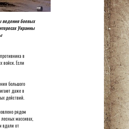
ы ведения боевых
интересах Украины
ы
 противника в
х войск. Если
ения большого
тигают даже в
ых действий.
словлено рядом
 лесных массивах,
м вдали от