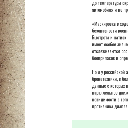
до температуры ок
автомобиля и не пр
«Маскировка в ход
безопасности военн
Быстрота и натиск 
имеет особое значе
отслеживаются рос
боеприпасов и опр
Но и у российской
бронетехники, в бо
данные с которых п
параллельное движ
невидимости в теп
противника диапаз