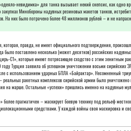
 «одеяло-невидимка» для танка вызывает некий скепсис, как одно в
 закупках Минобороны надувных резиновых макетов танков, истребит
в. На них было потрачено более 48 миллионов рублей – и не напрасн
, которая, правда, не имеет официального подтверждения, произошл
да было поставлено несколько (может десятков) российских надувных
ирь-С1», которые имеют потрясающее сходство с этим зенитным ра
0 году Турция заявила об успешном уничтожении восьми сирийских З
сле с использованием ударных БПЛА «Байрактар». Несомненный триу
 реальных ракетных комплексов сирийской армии было уничтожено не
ния на марше. Остальные «успехи» пришлись именно на надувные му
» более прагматичен – маскирует боевую технику под рельеф местно
диолокационными средствами. У каждой войны своя маскировка и св