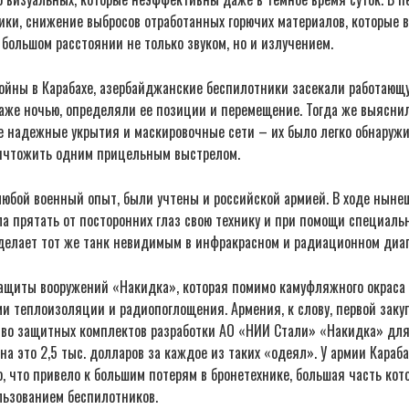
ики, снижение выбросов отработанных горючих материалов, которые
 большом расстоянии не только звуком, но и излучением.
войны в Карабахе, азербайджанские беспилотники засекали работающ
аже ночью, определяли ее позиции и перемещение. Тогда же выяснил
е надежные укрытия и маскировочные сети – их было легко обнаружи
ничтожить одним прицельным выстрелом.
 любой военный опыт, были учтены и российской армией. В ходе нын
ла прятать от посторонних глаз свою технику и при помощи специаль
 делает тот же танк невидимым в инфракрасном и радиационном диа
защиты вооружений «Накидка», которая помимо камуфляжного окраса
и теплоизоляции и радиопоглощения. Армения, к слову, первой заку
тво защитных комплектов разработки АО «НИИ Стали» «Накидка» для 
а это 2,5 тыс. долларов за каждое из таких «одеял». У армии Караба
, что привело к большим потерям в бронетехнике, большая часть кот
льзованием беспилотников.