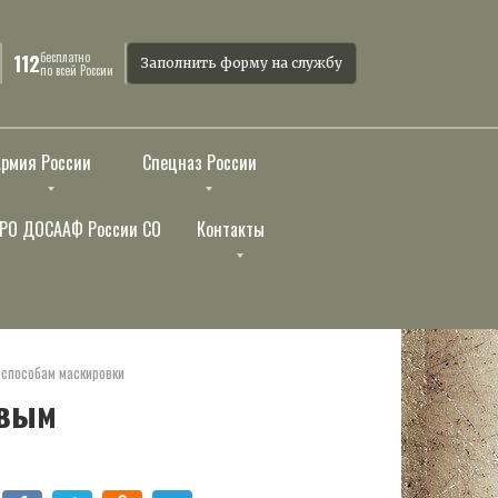
бесплатно
112
Заполнить форму на службу
по всей России
Армия России
Спецназ России
РО ДОСААФ России СО
Контакты
 способам маскировки
овым