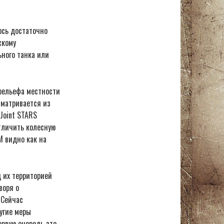
ось достаточно
скому
ного танка или
рельефа местности
сматривается из
Joint STARS
тличить колесную
М видно как на
 их территорией
воря о
 Сейчас
угие меры
ервую очередь это