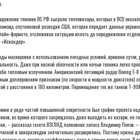
.
аружении техники ВС РФ сыграли тепловизоры, которых в ВСУ оказал
 помощь спутниковой разведки США, которая передает данные украин
лайн-формате, отслеживая ситуацию вплоть до передвижения отдель
 «Искандер».
ды маскировки с использованием погодных условий, времени суток, 
альность. Даже при низкой облачности или ночью техника легко про
ебя тепловым излучением. Американский летающий радар Boeing E-8 
чным доплеровским признакам (по скорости и мощности двигателя) о
ной с расстояния в 180 километров. Перемещение тех же танков Т-90
рмии в ряде частей повышенной секретности был график пролета над
иков, во время которого запрещалось даже выходить из казарм, не го
ки, – рассказал газете ВЗГЛЯД полковник запаса Владимир Попов. –
ческой и авиаразведки значительно расширились. Поэтому нужны др
 визуальных, которые неэффективны даже в темное время суток. В п