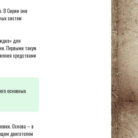
. В Сирии они
ных систем
кидка» для
ии. Первыми такую
ажения средствами
его основные
овки. Основа – в
ающим двигателем