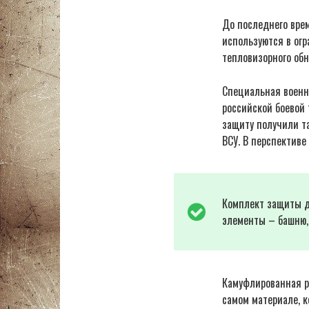
До последнего врем
используются в огр
тепловизорного обн
Специальная военн
российской боевой
защиту получили т
ВСУ. В перспективе
Комплект защиты дл
элементы – башню, 
Камуфлированная ра
самом материале, 