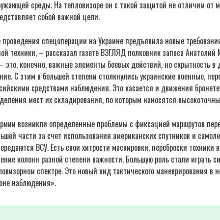
ружающей среды. На тепловизоре он с такой защитой не отличим от 
едставляет собой важной цели.
е проведения спецоперации на Украине предъявила новые требовани
ой техники, – рассказал газете ВЗГЛЯД полковник запаса Анатолий 
– это, конечно, важные элементы боевых действий, но скрытность в
ние. С этим в большей степени столкнулись украинские военные, пе
сийскими средствами наблюдения. Это касается и движения бронете
еделения мест их складирования, по которым наносятся высокоточны
 армии возникли определенные проблемы с фиксацией маршрутов пе
льшей части за счет использования американских спутников и самол
ередаются ВСУ. Есть свои хитрости маскировки, переброски техники в
ение колонн разной степени важности. Большую роль стали играть с
ловизорном спектре. Это новый вид тактического маневрирования в 
оне наблюдения».