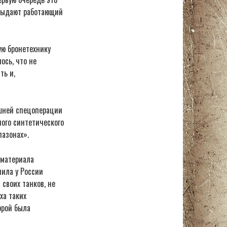
 выдают работающий
ую бронетехнику
ось, что не
ть и,
ешней спецоперации
ного синтетического
пазонах».
 материала
пила у России
своих танков, не
ха таких
орой была