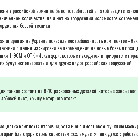
ени в российской армии не было потребностей в такой защите танков
аниченном количестве, да и нет на вооружении исламистов современ
аружения боевой техники.
ая операция на Украине показала востребованность комплектов «На
 техники с целью маскировки ее перемещения на новые боевые позиц
анки Т-90М и ОТК «Искандер», которые находятся в приоритете пор
 их будут использовать и для других видов российских вооружений.
я танков состоит из 8-10 раскроенных деталей, которые закрывают 
лобовой лист, крышу моторного отсека.
сцветка комплекта вторична, хотя и она имеет свою функцию маскир
который благодаря своим свойствам «охлаждает» танк даже с работ