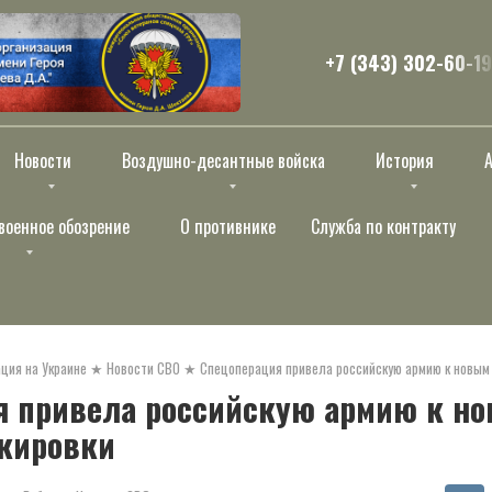
+7 (343) 302-60-19
Новости
Воздушно-десантные войска
История
военное обозрение
О противнике
Служба по контракту
ция на Украине
★
Новости СВО
★
Спецоперация привела российскую армию к новым
я привела российскую армию к н
скировки