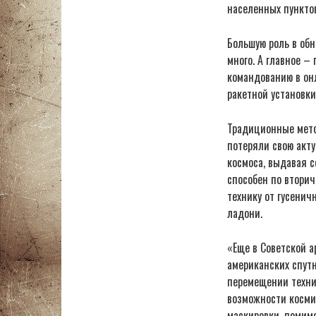
населенных пунктов
Большую роль в обн
много. А главное –
командованию в он
ракетной установки
Традиционные мето
потеряли свою акту
космоса, выдавая с
способен по втори
технику от гусенич
ладони.
«Еще в Советской а
американских спутн
перемещении техни
возможности косми
маскировки, помимо