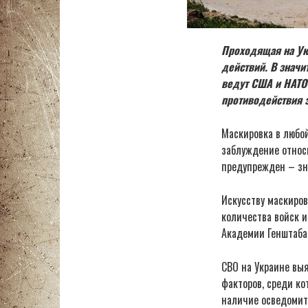
Проходящая на Ук
действий. В значи
ведут США и НАТО
противодействия э
Маскировка в любо
заблуждение относи
предупрежден – зна
Искусству маскиров
количества войск и
Академии Генштаба
СВО на Украине выя
факторов, среди ко
наличие осведомит