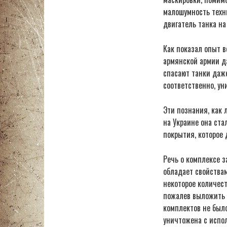
малошумность техн
двигатель танка на
Как показал опыт 
армянской армии д
спасают танки даж
соответственно, у
Эти познания, как
на Украине она ста
покрытия, которое
Речь о комплексе 
обладает свойствам
некоторое количес
пожалев выложить н
комплектов не было
уничтожена с испо