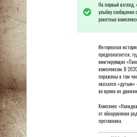
На первый взгляд,
улыбку сообщение о
ракетных комплексо
Интересная история
предполагается, ту
имитирующих «Панц
комплексом. В 202
поражены в том чи
оказался «дутым» –
во время их движе
Комплекс «Накидка
от обнаружения ра
противника.