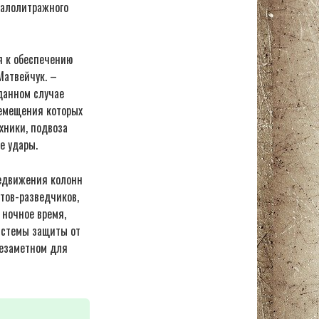
малолитражного
я к обеспечению
Матвейчук. –
 данном случае
ремещения которых
хники, подвоза
е удары.
редвижения колонн
етов-разведчиков,
 ночное время,
истемы защиты от
незаметном для