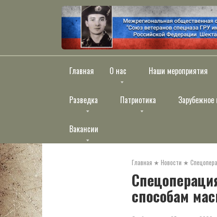
Перейти
к
контенту
Главная
О нас
Наши мероприятия
Разведка
Патриотика
Зарубежное 
Вакансии
Главная
★
Новости
★
Спецопера
Спецопераци
способам ма