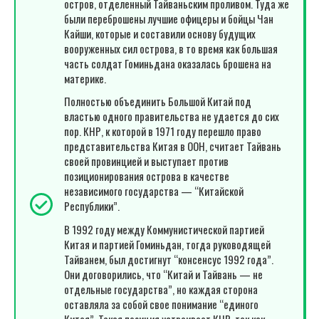
остров, отделенный Тайваньским проливом. Туда же
были переброшены лучшие офицеры и бойцы Чан
Кайши, которые и составили основу будущих
вооруженных сил острова, в то время как большая
часть солдат Гоминьдана оказалась брошена на
материке.
Полностью объединить Большой Китай под
властью одного правительства не удается до сих
пор. КНР, к которой в 1971 году перешло право
представительства Китая в ООН, считает Тайвань
своей провинцией и выступает против
позиционирования острова в качестве
независимого государства — “Китайской
Республики”.
В 1992 году между Коммунистической партией
Китая и партией Гоминьдан, тогда руководящей
Тайванем, был достигнут “консенсус 1992 года”.
Они договорились, что “Китай и Тайвань — не
отдельные государства”, но каждая сторона
оставляла за собой свое понимание “единого
Китая”. Такая позиция устраивает КНР, так как