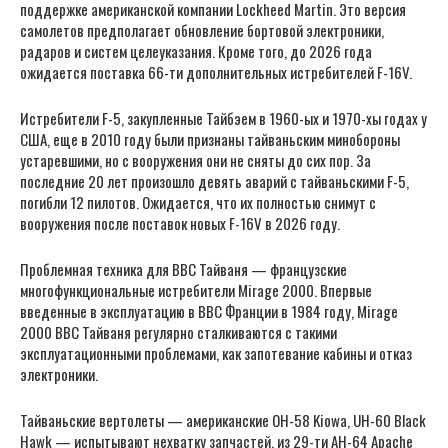
поддержке американской компании Lockheed Martin. Это версия
самолетов предполагает обновление бортовой электроники,
радаров и систем целеуказания. Кроме того, до 2026 года
ожидается поставка 66-ти дополнительных истребителей F-16V.
Истребители F-5, закупленные Тайбэем в 1960-ых и 1970-хы годах у
США, еще в 2010 году были признаны тайваньским минобороны
устаревшими, но с вооружения они не сняты до сих пор. За
последние 20 лет произошло девять аварий с тайваньскими F-5,
погибли 12 пилотов. Ожидается, что их полностью снимут с
вооружения после поставок новых F-16V в 2026 году.
Проблемная техника для ВВС Тайваня — французские
многофункциональные истребители Mirage 2000. Впервые
введенные в эксплуатацию в ВВС Франции в 1984 году, Mirage
2000 ВВС Тайваня регулярно сталкиваются с такими
эксплуатационными проблемами, как запотевание кабины и отказ
электроники.
Тайваньские вертолеты — американские OH-58 Kiowa, UH-60 Black
Hawk — испытывают нехватку запчастей, из 29-ти AH-64 Apache