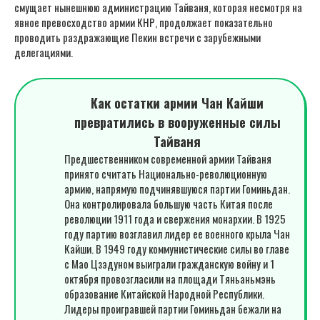
смущает нынешнюю администрацию Тайваня, которая несмотря на
явное превосходство армии КНР, продолжает показательно
проводить раздражающие Пекин встречи с зарубежными
делегациями.
Как остатки армии Чан Кайши
превратились в вооруженные силы
Тайваня
Предшественником современной армии Тайваня
принято считать Национально-революционную
армию, напрямую подчинявшуюся партии Гоминьдан.
Она контролировала большую часть Китая после
революции 1911 года и свержения монархии. В 1925
году партию возглавил лидер ее военного крыла Чан
Кайши. В 1949 году коммунистические силы во главе
с Мао Цзэдуном выиграли гражданскую войну и 1
октября провозгласили на площади Тяньаньмэнь
образование Китайской Народной Республики.
Лидеры проигравшей партии Гоминьдан бежали на