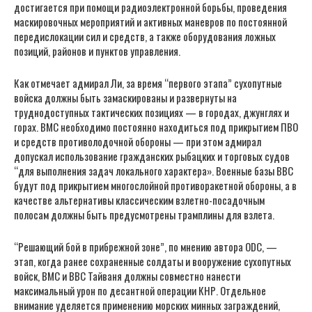
достигается при помощи радиоэлектронной борьбы, проведения
маскировочных мероприятий и активных маневров по постоянной
передислокации сил и средств, а также оборудования ложных
позиций, районов и пунктов управления.
Как отмечает адмирал Ли, за время “первого этапа” сухопутные
войска должны быть замаскированы и развернуты на
труднодоступных тактических позициях — в городах, джунглях и
горах. ВМС необходимо постоянно находиться под прикрытием ПВО
и средств противолодочной обороны — при этом адмирал
допускал использование гражданских рыбацких и торговых судов
“для выполнения задач локального характера». Военные базы ВВС
будут под прикрытием многослойной противоракетной обороны, а в
качестве альтернативы классическим взлетно-посадочным
полосам должны быть предусмотрены трамплины для взлета.
“Решающий бой в прибрежной зоне”, по мнению автора ODC, —
этап, когда ранее сохраненные солдаты и вооружение сухопутных
войск, ВМС и ВВС Тайваня должны совместно нанести
максимальный урон по десантной операции КНР. Отдельное
внимание уделяется применению морских минных заграждений,