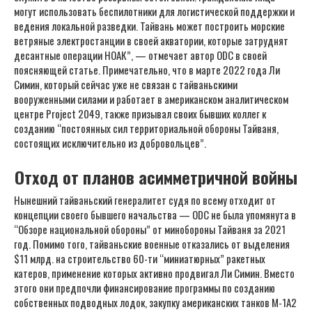
могут использовать беспилотники для логистической поддержки и
ведения локальной разведки. Тайвань может построить морские
ветряные электростанции в своей акватории, которые затруднят
десантные операции НОАК”, — отмечает автор ODC в своей
поясняющей статье. Примечательно, что в марте 2022 года Ли
Симин, который сейчас уже не связан с тайваньскими
вооруженными силами и работает в американском аналитическом
центре Project 2049, также призывал своих бывших коллег к
созданию “постоянных сил территориальной обороны Тайваня,
состоящих исключительно из добровольцев”.
Отход от планов асимметричной войны
Нынешний тайваньский генералитет судя по всему отходит от
концепции своего бывшего начальства — ODC не была упомянута в
“Обзоре национальной обороны” от минобороны Тайваня за 2021
год. Помимо того, тайваньские военные отказались от выделения
$11 млрд. на строительство 60-ти “миниатюрных” ракетных
катеров, применение которых активно продвигал Ли Симин. Вместо
этого они предпочли финансирование программы по созданию
собственных подводных лодок, закупку американских танков М-1A2