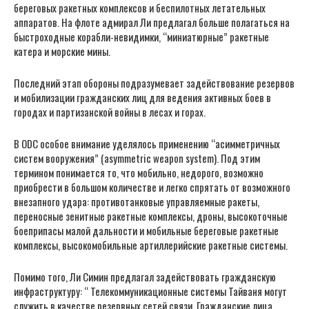
береговых ракетных комплексов и беспилотных летательных
аппаратов. На флоте адмирал Ли предлагал больше полагаться на
быстроходные корабли-невидимки, “миниатюрные” ракетные
катера и морские мины.
Последний этап обороны подразумевает задействование резервов
и мобилизации гражданских лиц для ведения активных боев в
городах и партизанской войны в лесах и горах.
В ODC особое внимание уделялось применению “асимметричных
систем вооружения” (asymmetric weapon system). Под этим
термином понимается то, что мобильно, недорого, возможно
приобрести в большом количестве и легко спрятать от возможного
внезапного удара: противотанковые управляемные ракеты,
переносные зенитные ракетные комплексы, дроны, высокоточные
боеприпасы малой дальности и мобильные береговые ракетные
комплексы, высокомобильные артиллерийские ракетные системы.
Помимо того, Ли Симин предлагал задействовать гражданскую
инфраструктуру: “ Телекоммуникационные системы Тайваня могут
служить в качестве резервных сетей связи. Гражданские лица