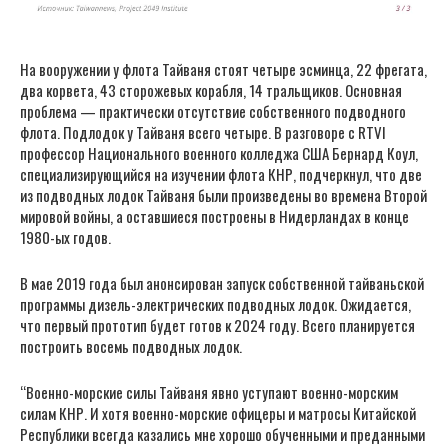
На вооружении у флота Тайваня стоят четыре эсминца, 22 фрегата,
два корвета, 43 сторожевых корабля, 14 тральщиков. Основная
проблема — практически отсутствие собственного подводного
флота. Подлодок у Тайваня всего четыре. В разговоре с RTVI
профессор Национального военного колледжа США Бернард Коул,
специализирующийся на изучении флота КНР, подчеркнул, что две
из подводных лодок Тайваня были произведены во времена Второй
мировой войны, а оставшиеся построены в Нидерландах в конце
1980-ых годов.
В мае 2019 года был анонсирован запуск собственной тайваньской
программы дизель-электрических подводных лодок. Ожидается,
что первый прототип будет готов к 2024 году. Всего планируется
построить восемь подводных лодок.
“Военно-морские силы Тайваня явно уступают военно-морским
силам КНР. И хотя военно-морские офицеры и матросы Китайской
Республики всегда казались мне хорошо обученными и преданными