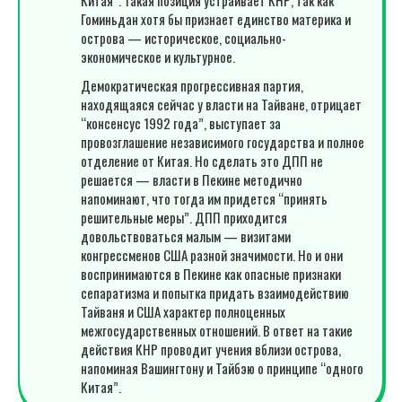
Гоминьдан хотя бы признает единство материка и
острова — историческое, социально-
экономическое и культурное.
Демократическая прогрессивная партия,
находящаяся сейчас у власти на Тайване, отрицает
“консенсус 1992 года”, выступает за
провозглашение независимого государства и полное
отделение от Китая. Но сделать это ДПП не
решается — власти в Пекине методично
напоминают, что тогда им придется “принять
решительные меры”. ДПП приходится
довольствоваться малым — визитами
конгрессменов США разной значимости. Но и они
воспринимаются в Пекине как опасные признаки
сепаратизма и попытка придать взаимодействию
Тайваня и США характер полноценных
межгосударственных отношений. В ответ на такие
действия КНР проводит учения вблизи острова,
напоминая Вашингтону и Тайбэю о принципе “одного
Китая”.