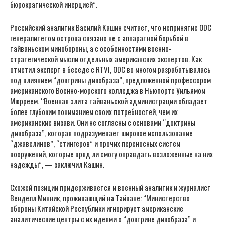
бюрократической инерцией”.
Российский аналитик Василий Кашин считает, что непринятие ODC
генералитетом острова связано не с аппаратной борьбой в
тайваньском минобороны, а с особенностями военно-
стратегической мысли отдельных американских экспертов. Как
отметил эксперт в беседе с RTVI, ODC во многом разрабатывалась
под влиянием “доктрины дикобраза”, предложенной профессором
американского Военно-морского колледжа в Ньюпорте Уильямом
Мюрреем. “Военная элита тайваньской администрации обладает
более глубоким пониманием своих потребностей, чем их
американские визави. Они не согласны с основами “доктрины
дикобраза”, которая подразумевает широкое использование
“джавелинов”, “стингеров” и прочих переносных систем
вооружений, которые вряд ли смогу оправдать возложенные на них
надежды”, — заключил Кашин.
Схожей позиции придерживается и военный аналитик и журналист
Венделл Минник, проживающий на Тайване: “Министерство
обороны Китайской Республики игнорирует американские
аналитические центры с их идеями о “доктрине дикобраза” и