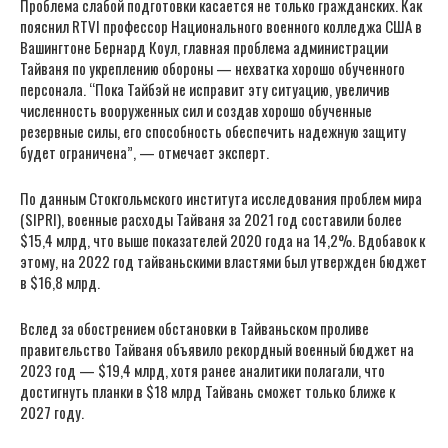
Проблема слабой подготовки касается не только гражданских. Как
пояснил RTVI профессор Национального военного колледжа США в
Вашингтоне Бернард Коул, главная проблема администрации
Тайваня по укреплению обороны — нехватка хорошо обученного
персонала. “Пока Тайбэй не исправит эту ситуацию, увеличив
численность вооруженных сил и создав хорошо обученные
резервные силы, его способность обеспечить надежную защиту
будет ограничена”, — отмечает эксперт.
По данным Стокгольмского института исследования проблем мира
(SIPRI), военные расходы Тайваня за 2021 год составили более
$15,4 млрд, что выше показателей 2020 года на 14,2%. Вдобавок к
этому, на 2022 год тайваньскими властями был утвержден бюджет
в $16,8 млрд.
Вслед за обострением обстановки в Тайваньском проливе
правительство Тайваня объявило рекордный военный бюджет на
2023 год — $19,4 млрд, хотя ранее аналитики полагали, что
достигнуть планки в $18 млрд Тайвань сможет только ближе к
2027 году.