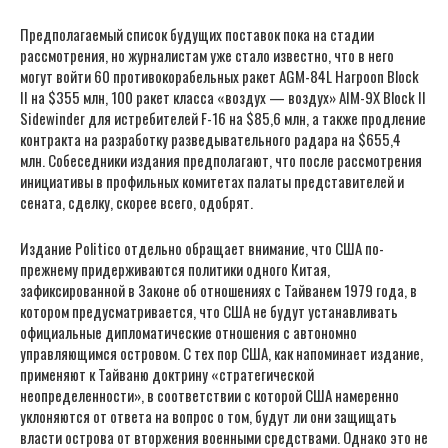
Предполагаемый список будущих поставок пока на стадии
рассмотрения, но журналистам уже стало известно, что в него
могут войти 60 противокорабельных ракет AGM-84L Harpoon Block
II на $355 млн, 100 ракет класса «воздух — воздух» AIM-9X Block II
Sidewinder для истребителей F-16 на $85,6 млн, а также продление
контракта на разработку разведывательного радара на $655,4
млн. Собеседники издания предполагают, что после рассмотрения
инициативы в профильных комитетах палаты представителей и
сената, сделку, скорее всего, одобрят.
Издание Politico отдельно обращает внимание, что США по-
прежнему придерживаются политики одного Китая,
зафиксированной в Законе об отношениях с Тайванем 1979 года, в
котором предусматривается, что США не будут устанавливать
официальные дипломатические отношения с автономно
управляющимся островом. С тех пор США, как напоминает издание,
применяют к Тайваню доктрину «стратегической
неопределенности», в соответствии с которой США намеренно
уклоняются от ответа на вопрос о том, будут ли они защищать
власти острова от вторжения военными средствами. Однако это не