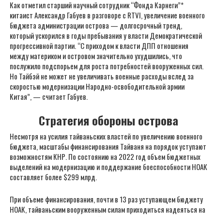
Как отметил старший научный сотрудник “Фонда Карнеги”*
китаист Александр Габуев в разговоре с RTVI, увеличение военного
бюджета администрации острова — долгосрочный тренд,
который ускорился в годы пребывания у власти Демократической
прогрессивной партии. “С приходом к власти ДПП отношения
между материком и островом значительно ухудшились, что
послужило подспорьем для роста потребностей вооруженных сил.
Но Тайбэй не может не увеличивать военные расходы вслед за
скоростью модернизации Народно-освободительной армии
Китая”, — считает Габуев.
Стратегия обороны острова
Несмотря на усилия тайваньских властей по увеличению военного
бюджета, масштабы финансирования Тайваня на порядок уступают
возможностям КНР. По состоянию на 2022 год объем бюджетных
выделений на модернизацию и поддержание боеспособности НОАК
составляет более $299 млрд.
При объеме финансирования, почти в 13 раз уступающем бюджету
НОАК, тайваньским вооруженным силам приходиться надеяться на