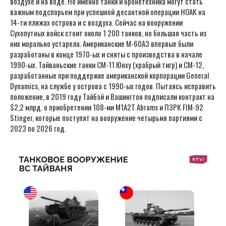
воздухе и на воде. Но именно танки и бронетехника могут стать
важным подспорьем при успешной десантной операции НОАК на
14-ти пляжах острова и с воздуха. Сейчас на вооружении
Сухопутных войск стоит около 1 200 танков, но большая часть из
них морально устарела. Американские M-60A3 впервые были
разработаны в конце 1970-ых и сняты с производства в начале
1990-ых. Тайваньские танки СM-11 Юнху (храбрый тигр) и СM-12,
разработанные при поддержке американской корпорации General
Dynamics, на службе у острова с 1990-ых годов. Пытаясь исправить
положение, в 2019 году Тайбэй и Вашингтон подписали контракт на
$2,2 млрд. о приобретении 108-ми М1A2T Abrams и ПЗРК FIM-92
Stinger, которые поступят на вооружение четырьмя партиями с
2023 по 2026 год.