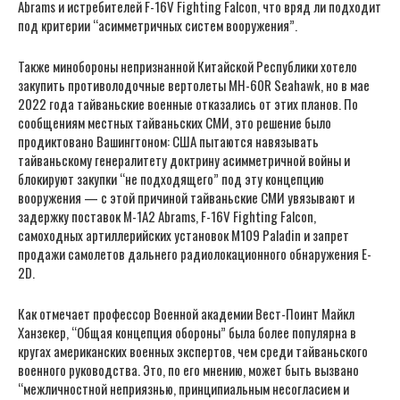
Abrams и истребителей F-16V Fighting Falcon, что вряд ли подходит
под критерии “асимметричных систем вооружения”.
Также минобороны непризнанной Китайской Республики хотело
закупить противолодочные вертолеты MH-60R Seahawk, но в мае
2022 года тайваньские военные отказались от этих планов. По
сообщениям местных тайваньских СМИ, это решение было
продиктовано Вашингтоном: США пытаются навязывать
тайваньскому генералитету доктрину асимметричной войны и
блокируют закупки “не подходящего” под эту концепцию
вооружения — с этой причиной тайваньские СМИ увязывают и
задержку поставок M-1А2 Abrams, F-16V Fighting Falcon,
самоходных артиллерийских установок М109 Paladin и запрет
продажи самолетов дальнего радиолокационного обнаружения E-
2D.
Как отмечает профессор Военной академии Вест-Поинт Майкл
Ханзекер, “Общая концепция обороны” была более популярна в
кругах американских военных экспертов, чем среди тайваньского
военного руководства. Это, по его мнению, может быть вызвано
“межличностной неприязнью, принципиальным несогласием и