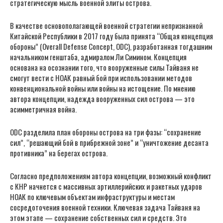
стратегическую мысль военной элиты острова.
В качестве основополагающей военной стратегии непризнанной
Китайской Республики в 2017 году была принята “Общая концепция
обороны” (Overall Defense Concept, ODC), разработанная тогдашним
начальником генштаба, адмиралом Ли Симином. Концепция
основана на осознании того, что вооруженные силы Тайваня не
смогут вести с НОАК равный бой при использовании методов
конвенциональной войны или войны на истощение. По мнению
автора концепции, надежда вооруженных сил острова — это
асимметричная война.
ODC разделила план обороны острова на три фазы: “сохранение
сил”, “решающий бой в прибрежной зоне” и “уничтожение десанта
противника” на берегах острова.
Согласно предположениям автора концепции, возможный конфликт
с КНР начнется с массивных артиллерийских и ракетных ударов
НОАК по ключевым объектам инфраструктуры и местам
сосредоточения военной техники. Ключевая задача Тайваня на
этом этапе — сохранение собственных сил и средств. Это