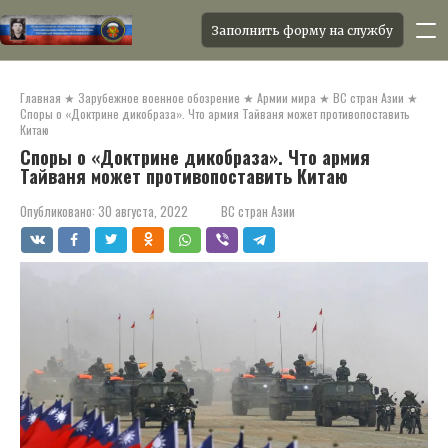
Заполнить форму на службу
Перейти
к
Главная
★
Зарубежное военное обозрение
★
Армии мира
★
ВС стран Азии
★
контенту
Споры о «Доктрине дикобраза». Что армия Тайваня может противопоставить
Китаю
Споры о «Доктрине дикобраза». Что армия
Тайваня может противопоставить Китаю
Опубликовано:
30 августа, 2022
ВС стран Азии