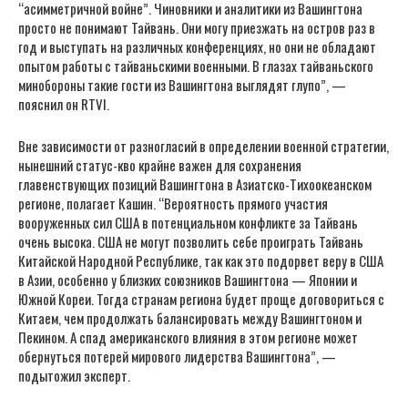
“асимметричной войне”. Чиновники и аналитики из Вашингтона
просто не понимают Тайвань. Они могу приезжать на остров раз в
год и выступать на различных конференциях, но они не обладают
опытом работы с тайваньскими военными. В глазах тайваньского
минобороны такие гости из Вашингтона выглядят глупо”, —
пояснил он RTVI.
Вне зависимости от разногласий в определении военной стратегии,
нынешний статус-кво крайне важен для сохранения
главенствующих позиций Вашингтона в Азиатско-Тихоокеанском
регионе, полагает Кашин. “Вероятность прямого участия
вооруженных сил США в потенциальном конфликте за Тайвань
очень высока. США не могут позволить себе проиграть Тайвань
Китайской Народной Республике, так как это подорвет веру в США
в Азии, особенно у близких союзников Вашингтона — Японии и
Южной Кореи. Тогда странам региона будет проще договориться с
Китаем, чем продолжать балансировать между Вашингтоном и
Пекином. А спад американского влияния в этом регионе может
обернуться потерей мирового лидерства Вашингтона”, —
подытожил эксперт.