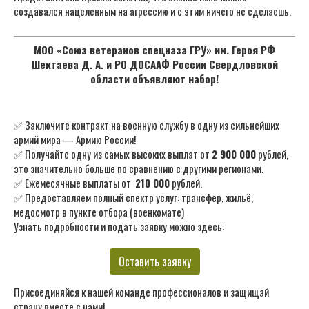
создавался нацеленным на агрессию и с этим ничего не сделаешь.
МОО «Союз ветеранов спецназа ГРУ» им. Героя РФ
Шектаева Д. А. и РО ДОСААФ России Свердловской
области объявляют набор!
✅ Заключите контракт на военную службу в одну из сильнейших
армий мира — Армию России!
✅ Получайте одну из самых высоких выплат от
2 900 000
рублей,
это значительно больше по сравнению с другими регионами.
✅ Ежемесячные выплаты от
210 000
рублей.
✅ Предоставляем полный спектр услуг: трансфер, жильё,
медосмотр в пункте отбора (военкомате)
Узнать подробности и подать заявку можно здесь:
Оставить заявку
Присоединяйся к нашей команде профессионалов и защищай
страну вместе с нами!