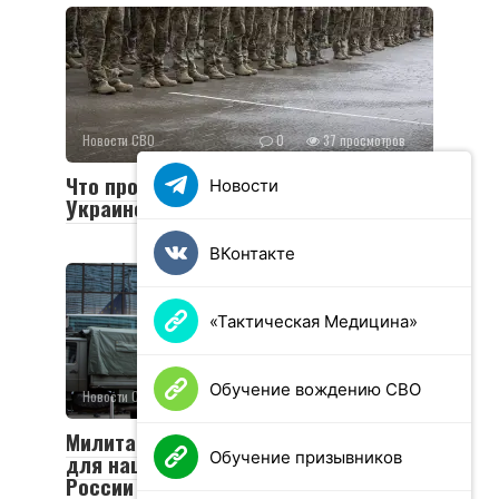
Новости СВО
0
37 просмотров
Что происходит с мобилизацией на
Новости
Украине
ВКонтакте
«Тактическая Медицина»
Обучение вождению СВО
Новости СВО
0
16 просмотров
Милитаризация Европы: анализ угроз
Обучение призывников
для национальной безопасности
России