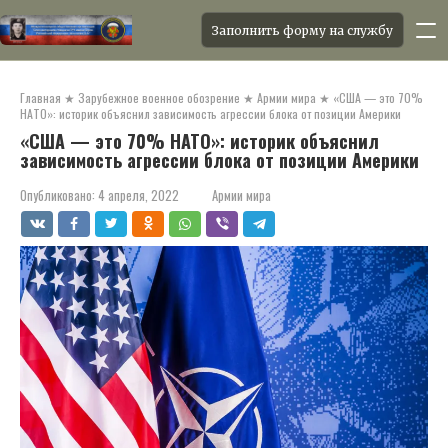
Заполнить форму на службу
Перейти
к
Главная
★
Зарубежное военное обозрение
★
Армии мира
★
«США — это 70%
контенту
НАТО»: историк объяснил зависимость агрессии блока от позиции Америки
«США — это 70% НАТО»: историк объяснил
зависимость агрессии блока от позиции Америки
Опубликовано:
4 апреля, 2022
Армии мира