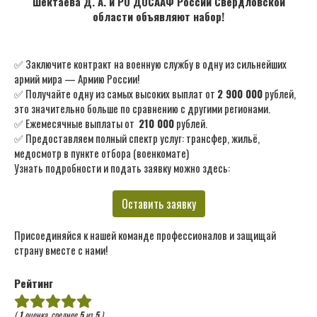
Шектаева Д. А. и РО ДОСААФ России Свердловской
области объявляют набор!
✅ Заключите контракт на военную службу в одну из сильнейших
армий мира — Армию России!
✅ Получайте одну из самых высоких выплат от
2 900 000
рублей,
это значительно больше по сравнению с другими регионами.
✅ Ежемесячные выплаты от
210 000
рублей.
✅ Предоставляем полный спектр услуг: трансфер, жильё,
медосмотр в пункте отбора (военкомате)
Узнать подробности и подать заявку можно здесь:
Оставить заявку
Присоединяйся к нашей команде профессионалов и защищай
страну вместе с нами!
Рейтинг
(
1
оценка, среднее
5
из
5
)