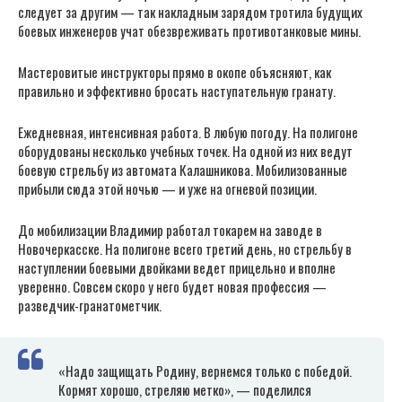
следует за другим — так накладным зарядом тротила будущих
боевых инженеров учат обезвреживать противотанковые мины.
Мастеровитые инструкторы прямо в окопе объясняют, как
правильно и эффективно бросать наступательную гранату.
Ежедневная, интенсивная работа. В любую погоду. На полигоне
оборудованы несколько учебных точек. На одной из них ведут
боевую стрельбу из автомата Калашникова. Мобилизованные
прибыли сюда этой ночью — и уже на огневой позиции.
До мобилизации Владимир работал токарем на заводе в
Новочеркасске. На полигоне всего третий день, но стрельбу в
наступлении боевыми двойками ведет прицельно и вполне
уверенно. Совсем скоро у него будет новая профессия —
разведчик-гранатометчик.
«Надо защищать Родину, вернемся только с победой.
Кормят хорошо, стреляю метко», — поделился