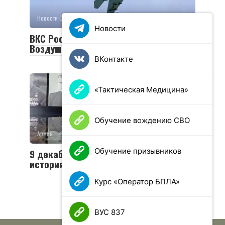
Новости СВО
0
31 просмотров
Новости
ВКС России сбили самолет Су-27
Воздушных сил Украины
ВКонтакте
«Тактическая Медицина»
Обучение вождению СВО
Армия
0
29 просмотров
Обучение призывников
9 декабря — День Героев Отечества:
история и традиции праздника
Курс «Оператор БПЛА»
ВУС 837