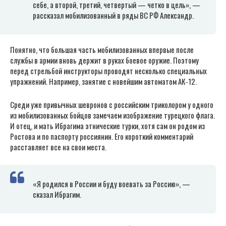
себе, а второй, третий, четвертый — четко в цель», —
рассказал мобилизованный в ряды ВС РФ Александр.
Понятно, что большая часть мобилизованных впервые после
службы в армии вновь держит в руках боевое оружие. Поэтому
перед стрельбой инструкторы проводят несколько специальных
упражнений. Например, занятие с новейшим автоматом АК-12.
Среди уже привычных шевронов с российским триколором у одного
из мобилизованных бойцов замечаем изображение турецкого флага.
И отец, и мать Ибрагима этнические турки, хотя сам он родом из
Ростова и по паспорту россиянин. Его короткий комментарий
расставляет все на свои места.
«Я родился в России и буду воевать за Россию», —
сказал Ибрагим.