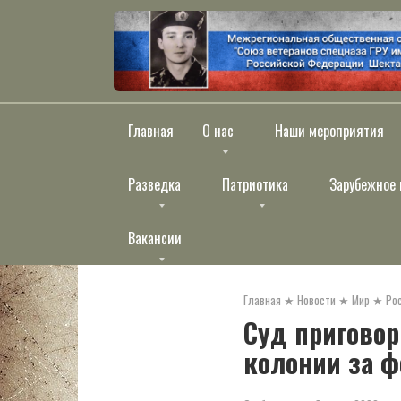
Перейти
к
контенту
Главная
О нас
Наши мероприятия
Разведка
Патриотика
Зарубежное 
Вакансии
Главная
★
Новости
★
Мир
★
Ро
Суд приговор
колонии за ф