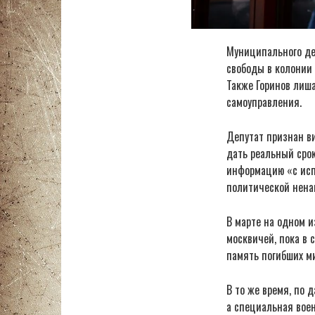
Муниципального деп
свободы в колонии
Также Горинов лиша
самоуправления.
Депутат признан ви
дать реальный срок
информацию «с исп
политической нена
В марте на одном и
москвичей, пока в 
память погибших м
В то же время, по 
а специальная вое