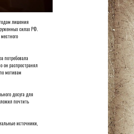
 годам лишения
руженных силах РФ.
 местного
ра потребовала
то он распространял
 по мотивам
льного досуга для
дложил почтить
иальные источники,