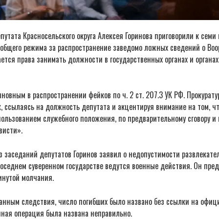
утата Красносельского округа Алексея Горинова приговорили к семи
 общего режима за распространение заведомо ложных сведений о Воо
ется права занимать должности в государственных органах и органах
новным в распространении фейков по ч. 2 ст. 207.3 УК РФ. Прокурату
, ссылаясь на должность депутата и акцентируя внимание на том, ч
ользованием служебного положения, по предварительному сговору и
висти».
з заседаний депутатов Горинов заявил о недопустимости развлекате
соседнем суверенном государстве ведутся военные действия. Он пре
инутой молчания.
данным следствия, число погибших было названо без ссылки на офиц
нная операция была названа неправильно.