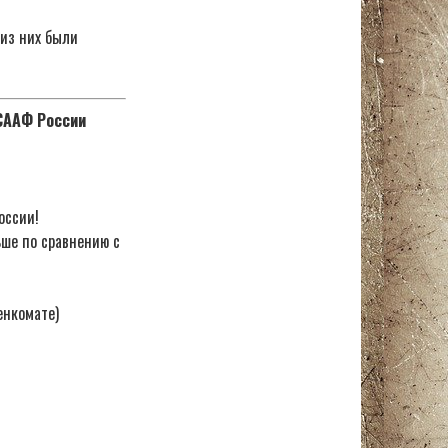
 из них были
ОСААФ России
оссии!
ьше по сравнению с
енкомате)