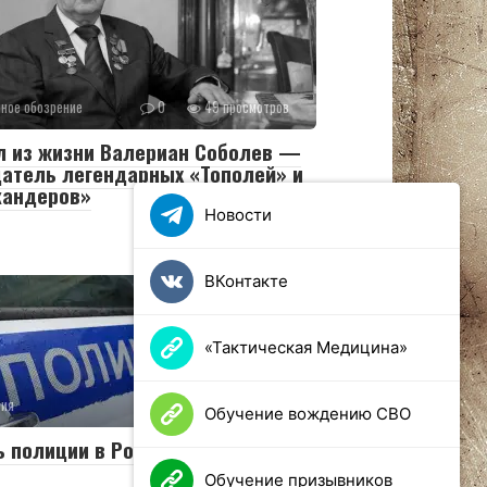
ное обозрение
0
49 просмотров
л из жизни Валериан Соболев —
атель легендарных «Тополей» и
кандеров»
Новости
ВКонтакте
«Тактическая Медицина»
сия
0
41 просмотров
Обучение вождению СВО
 полиции в России 2025
Обучение призывников