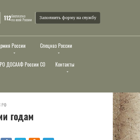
бесплатно
112
Заполнить форму на службу
по всей России
Армия России
Спецназ России
РО ДОСААФ России СО
Контакты
С РФ
ми годам