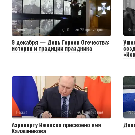
Армия
0
29 просмотров
Воен
9 декабря — День Героев Отечества:
Уше
история и традиции праздника
созд
«Ис
Россия
0
8 просмотров
Рос
Аэропорту Ижевска присвоено имя
День
Калашникова