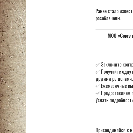
Ранее стало извест
разоблачены.
МОО «Союз в
✅ Заключите контр
✅ Получайте одну 
другими регионами.
✅ Ежемесячные в
✅ Предоставляем по
Узнать подробности
Присоединяйся к н