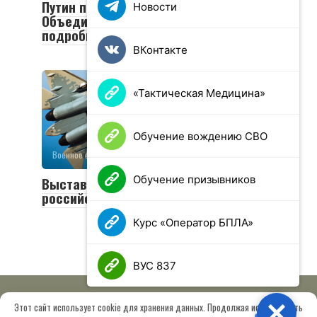
Путин посетил пункт управления
Новости
Объединенной группировки войск:
подробности визита
ВКонтакте
«Тактическая Медицина»
Обучение вождению СВО
Военное обозрение
0
35 просмотров
Обучение призывников
Выставка EDEX 2025: что покажет
российский ВПК
Курс «Оператор БПЛА»
ВУС 837
Этот сайт использует cookie для хранения данных. Продолжая использовать
Close