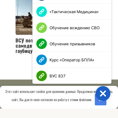
«Тактическая Медицина»
Обучение вождению СВО
Новости СВО
0
24 просмотров
ВСУ потеряли редкую
Обучение призывников
самодвижущуюся французскую
гаубицу в зоне СВО
Курс «Оператор БПЛА»
ВУС 837
Этот сайт использует cookie для хранения данных. Продолжая использовать
Close
© 2026 МОО «Союз ветеранов спецназа ГРУ имени Героя РФ
сайт, Вы даете свое согласие на работу с этими файлами.
OK
Шектаева Д.А.»
Сведения об образовательной организации
Работает на теме
Root