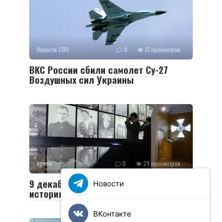
Новости СВО
0
31 просмотров
ВКС России сбили самолет Су-27
Воздушных сил Украины
Армия
0
29 просмотров
9 декабря — День Героев Отечества:
Новости
история и традиции праздника
ВКонтакте