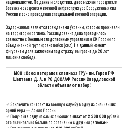
националистов. По данным следствия, двое мужчин передавали
боевикам сведения о военной инфраструктуре Вооруженных сил
России в зоне проведения специальной военной операции.
Задержанные являются гражданами Украины, которые проживали
на территории региона. Расследование дела проводилось
совместно с Военным следственным управлением СК России по
объединенной группировке войск (сил). На данный момент
фигуранты дела заключены под стражу, им грозит до 20 лет
лишения свободы.
МОО «Союз ветеранов спецназа ГРУ» им. Героя РФ
Шектаева Д. А. и РО ДОСААФ России Свердловской
области объявляют набор!
✅ Заключите контракт на военную службу в одну из сильнейших
армий мира — Армию России!
✅ Получайте одну из самых высоких выплат от
2 900 000
рублей,
это значительно больше по сравнению с другими регионами.
✅ Ежемесячные выплаты от
210 000
рублей.