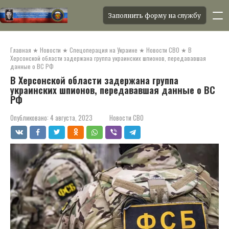
Заполнить форму на службу
Перейти
к
Главная
★
Новости
★
Спецоперация на Украине
★
Новости СВО
★
В
контенту
Херсонской области задержана группа украинских шпионов, передававшая
данные о ВС РФ
В Херсонской области задержана группа
украинских шпионов, передававшая данные о ВС
РФ
Опубликовано:
4 августа, 2023
Новости СВО