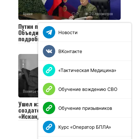
Армия
0
20 просмотров
Путин посетил пункт управления
Объединенной группировки войск:
Новости
подробности визита
ВКонтакте
«Тактическая Медицина»
Обучение вождению СВО
Военное обозрение
0
49 просмотров
Ушел из жизни Валериан Соболев —
Обучение призывников
создатель легендарных «Тополей» и
«Искандеров»
Курс «Оператор БПЛА»