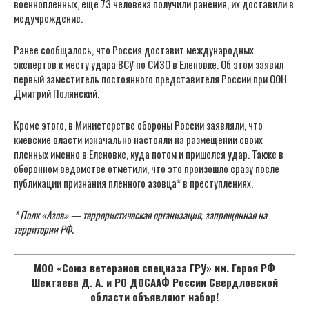
военнопленных, еще 73 человека получили ранения, их доставили в
медучреждение.
Ранее сообщалось, что Россия доставит международных
экспертов к месту удара ВСУ по СИЗО в Еленовке. Об этом заявил
первый заместитель постоянного представителя России при ООН
Дмитрий Полянский.
Кроме этого, в Министерстве обороны России заявляли, что
киевские власти изначально настояли на размещении своих
пленных именно в Еленовке, куда потом и пришелся удар. Также в
оборонном ведомстве отметили, что это произошло сразу после
публикации признания пленного азовца* в преступлениях.
* Полк «Азов» — террористическая организация, запрещенная на
территории РФ.
МОО «Союз ветеранов спецназа ГРУ» им. Героя РФ
Шектаева Д. А. и РО ДОСААФ России Свердловской
области объявляют набор!