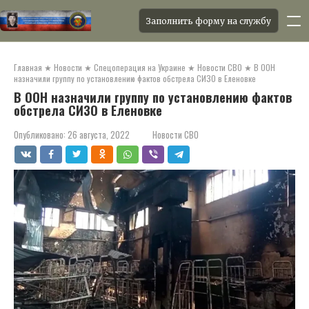
Заполнить форму на службу
Перейти
к
Главная
★
Новости
★
Спецоперация на Украине
★
Новости СВО
★
В ООН
контенту
назначили группу по установлению фактов обстрела СИЗО в Еленовке
В ООН назначили группу по установлению фактов
обстрела СИЗО в Еленовке
Опубликовано:
26 августа, 2022
Новости СВО