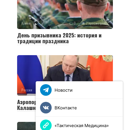
Армия
0
7 просмотров
День призывника 2025: история и
традиции праздника
Новости
Россия
0
8 просмотров
Аэропорту Ижевска присвоено имя
Калашникова
ВКонтакте
«Тактическая Медицина»