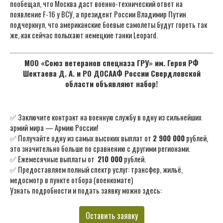
пообещал, что Москва даст военно-технический ответ на
появление F-16 у ВСУ, а президент России Владимир Путин
подчеркнул, что американские боевые самолеты будут гореть так
же, как сейчас полыхают немецкие танки Leopard.
МОО «Союз ветеранов спецназа ГРУ» им. Героя РФ
Шектаева Д. А. и РО ДОСААФ России Свердловской
области объявляют набор!
✅ Заключите контракт на военную службу в одну из сильнейших
армий мира — Армию России!
✅ Получайте одну из самых высоких выплат от
2 900 000
рублей,
это значительно больше по сравнению с другими регионами.
✅ Ежемесячные выплаты от
210 000
рублей.
✅ Предоставляем полный спектр услуг: трансфер, жильё,
медосмотр в пункте отбора (военкомате)
Узнать подробности и подать заявку можно здесь:
Оставить заявку