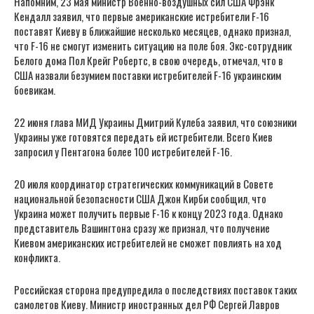
Напомним, 23 мая министр Военно-воздушных сил США Фрэнк
Кендалл заявил, что первые американские истребители F-16
поставят Киеву в ближайшие несколько месяцев, однако признал,
что F-16 не смогут изменить ситуацию на поле боя. Экс-сотрудник
Белого дома Пол Крейг Робертс, в свою очередь, отмечал, что в
США назвали безумием поставки истребителей F-16 украинским
боевикам.
22 июня глава МИД Украины Дмитрий Кулеба заявил, что союзники
Украины уже готовятся передать ей истребители. Всего Киев
запросил у Пентагона более 100 истребителей F-16.
20 июля координатор стратегических коммуникаций в Совете
национальной безопасности США Джон Кирби сообщил, что
Украина может получить первые F-16 к концу 2023 года. Однако
представитель Вашингтона сразу же признал, что получение
Киевом американских истребителей не сможет повлиять на ход
конфликта.
Российская сторона предупредила о последствиях поставок таких
самолетов Киеву. Министр иностранных дел РФ Сергей Лавров