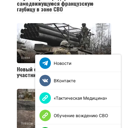
самодвижущуюся французскую
гаубицу в зоне СВО
Армия
0
36 просмотров
Новости
Новый социальный контракт для
участников СВО
ВКонтакте
«Тактическая Медицина»
Обучение вождению СВО
Новости СВО
0
26 просмотров