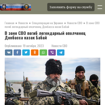
Заполнить форму на службу
Перейти
к
Главная
★
Новости
★
Спецоперация на Украине
★
Новости СВО
★
В зоне СВО
контенту
погиб легендарный ополченец Донбасса казак Бабай
В зоне СВО погиб легендарный ополченец
Донбасса казак Бабай
Опубликовано:
19 октября, 2023
Новости СВО