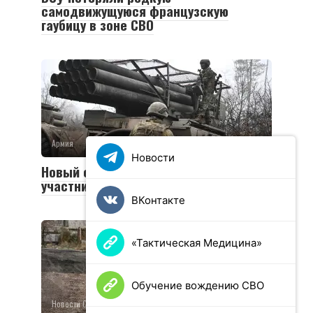
самодвижущуюся французскую
гаубицу в зоне СВО
Армия
0
36 просмотров
Новости
Новый социальный контракт для
участников СВО
ВКонтакте
«Тактическая Медицина»
Обучение вождению СВО
Новости СВО
0
25 просмотров