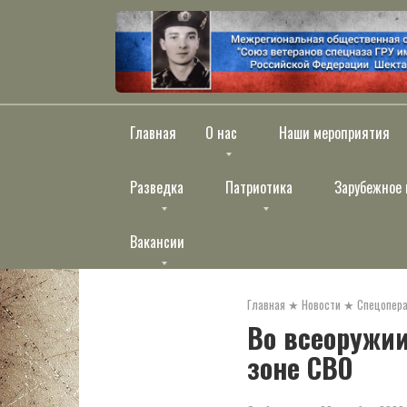
Перейти
к
контенту
Главная
О нас
Наши мероприятия
Разведка
Патриотика
Зарубежное 
Вакансии
Главная
★
Новости
★
Спецопера
Во всеоружи
зоне СВО