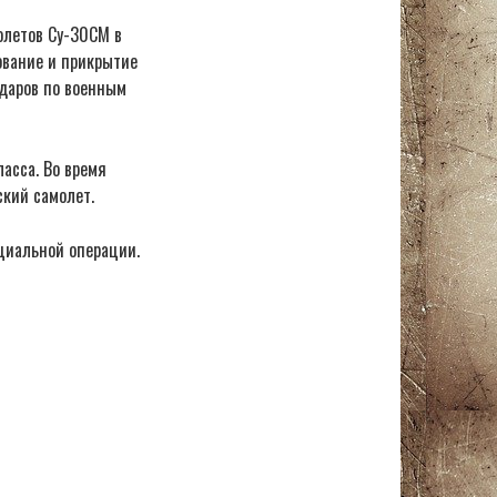
олетов Су-30СМ в
ование и прикрытие
ударов по военным
асса. Во время
кий самолет.
циальной операции.