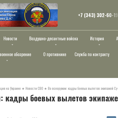
+7 (343) 302-60-19
Новости
Воздушно-десантные войска
История
военное обозрение
О противнике
Служба по контракту
ция на Украине
★
Новости СВО
★
Во всеоружии: кадры боевых вылетов экипажей Су
и: кадры боевых вылетов экипаже