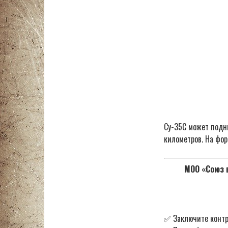
Су-35С может подни
километров. На фор
МОО «Союз в
✅ Заключите контр