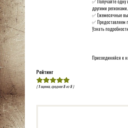
✅ Получайте одну 
другими регионами.
✅ Ежемесячные в
✅ Предоставляем по
Узнать подробности
Присоединяйся к н
Рейтинг
(
1
оценка, среднее
5
из
5
)