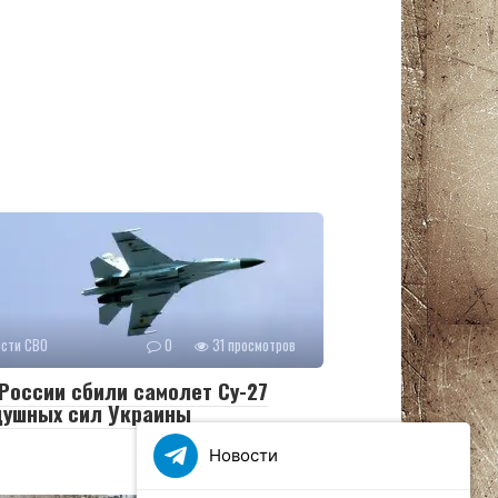
ости СВО
0
31 просмотров
России сбили самолет Су-27
душных сил Украины
Новости