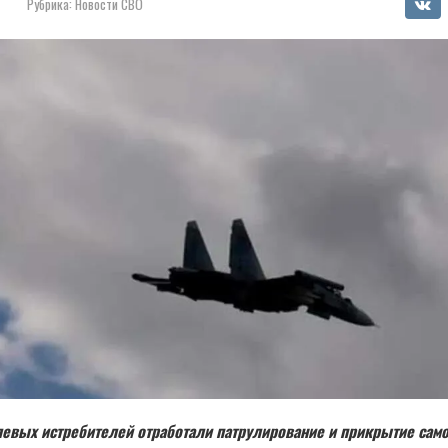
Рубрика:
Новости СВО
евых истребителей отработали патрулирование и прикрытие сам