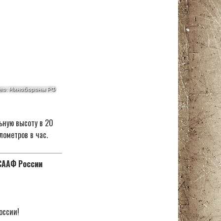
ьную высоту в 20
лометров в час.
ОСААФ России
оссии!