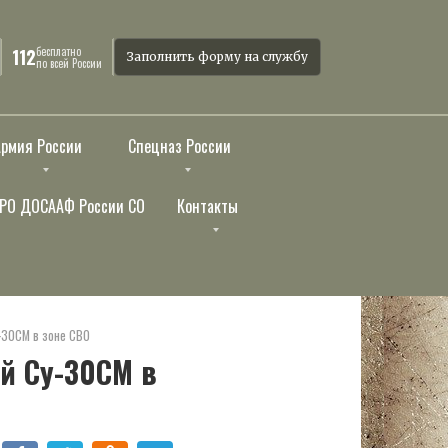
бесплатно
112
Заполнить форму на службу
по всей России
Армия России
Спецназ России
РО ДОСААФ России СО
Контакты
-30СМ в зоне СВО
й Су-30СМ в