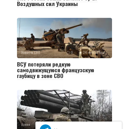
Воздушных сил Украины
Новости СВО
0
24 просмотров
ВСУ потеряли редкую
самодвижущуюся французскую
гаубицу в зоне СВО
Армия
0
36 просмотров