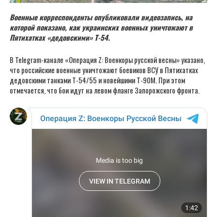
Военные корреспонденты опубликовали видеозапись, на
которой показано, как украинских военных уничтожают в
Пятихатках «дедовскими» Т-54.
В Telegram-канале «Операция Z: Военкоры русской весны» указано,
что российские военные уничтожают боевиков ВСУ в Пятихатках
дедовскими танками Т-54/55 и новейшими Т-90М. При этом
отмечается, что бои идут на левом фланге Запорожского фронта.