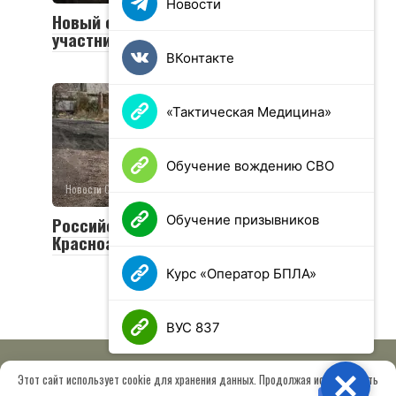
Новости
Новый социальный контракт для
участников СВО
ВКонтакте
«Тактическая Медицина»
Обучение вождению СВО
Новости СВО
0
25 просмотров
Обучение призывников
Российская армия освободила
Красноармейск и Волчанск
Курс «Оператор БПЛА»
ВУС 837
Этот сайт использует cookie для хранения данных. Продолжая использовать
Close
© 2026 МОО «Союз ветеранов спецназа ГРУ имени Героя РФ