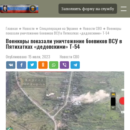
Заполнить форму на службу
Перейти
к
Главная
★
Новости
★
Спецоперация на Украине
★
Новости СВО
★
Военкоры
контенту
показали уничтожение боевиков ВСУ в Пятихатках «дедовскими» Т-54
Военкоры показали уничтожение боевиков ВСУ в
Пятихатках «дедовскими» Т-54
Опубликовано:
15 июля, 2023
Новости СВО