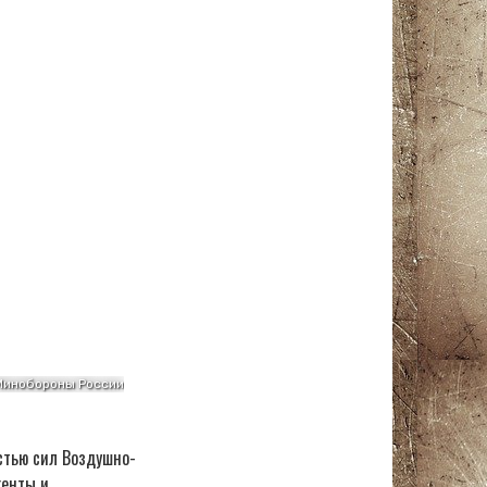
астью сил Воздушно-
генты и