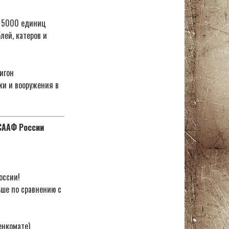
е 5000 единиц
лей, катеров и
игон
ки и вооружения в
ОСААФ России
оссии!
ьше по сравнению с
енкомате)