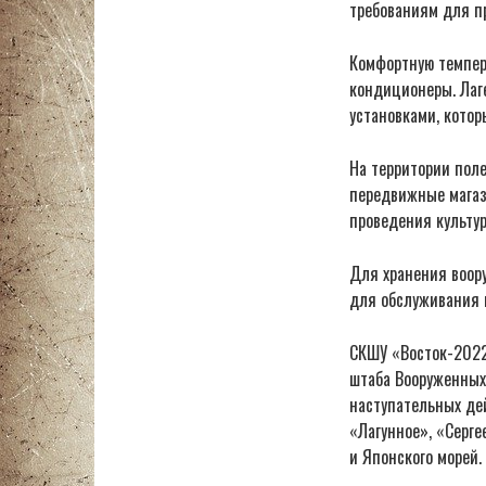
требованиям для п
Комфортную темпера
кондиционеры. Лаг
установками, кото
На территории пол
передвижные магаз
проведения культу
Для хранения воор
для обслуживания 
СКШУ «Восток-2022»
штаба Вооруженных
наступательных де
«Лагунное», «Серге
и Японского морей.