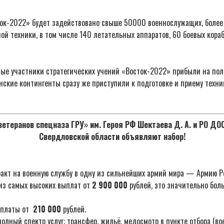
ток-2022» будет задействовано свыше 50000 военнослужащих, боле
ой техники, в том числе 140 летательных аппаратов, 60 боевых кораб
ные участники стратегических учений «Восток-2022» прибыли на пол
нские контингенты сразу же приступили к подготовке и приему техни
етеранов спецназа ГРУ» им. Героя РФ Шектаева Д. А. и РО Д
Свердловской области объявляют набор!
акт на военную службу в одну из сильнейших армий мира — Армию Р
из самых высоких выплат от
2 900 000
рублей, это значительно бол
ыплаты от
210 000
рублей.
лный спектр услуг: трансфер, жильё, медосмотр в пункте отбора (во