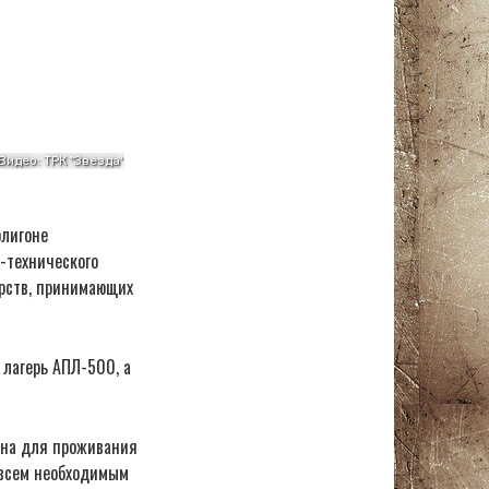
олигоне
-технического
арств, принимающих
лагерь АПЛ-500, а
ана для проживания
т всем необходимым