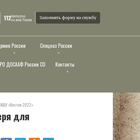
бесплатно
112
Заполнить форму на службу
по всей России
Армия России
Спецназ России
РО ДОСААФ России СО
Контакты
СКШУ «Восток-2022»
еря для