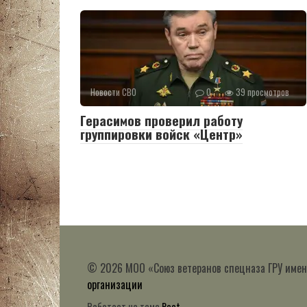
Новости СВО
0
39 просмотров
Герасимов проверил работу
группировки войск «Центр»
© 2026 МОО «Союз ветеранов спецназа ГРУ имен
организации
Работает на теме
Root