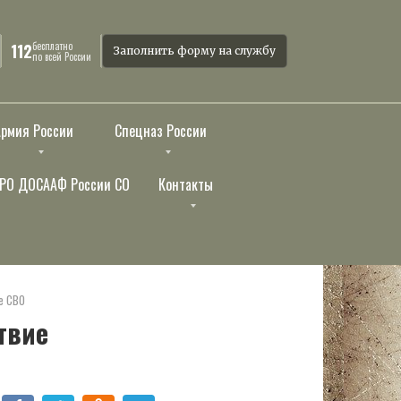
бесплатно
112
Заполнить форму на службу
по всей России
Армия России
Спецназ России
РО ДОСААФ России СО
Контакты
е СВО
твие