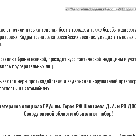
е отточили навыки ведения боев в городе, а также борьбы с диверс
риториях. Кадры тренировки российских военнослужащих в тыловых р
.
равляют бронетехникой, проходят курс тактической медицины и уча
влять подозрительных лиц.
атываются меры противодействия и задержания нарушителей правопо
локпосты на автомобилях.
етеранов спецназа ГРУ» им. Героя РФ Шектаева Д. А. и РО Д
Свердловской области объявляют набор!
акт на военную службу в одну из сильнейших армий мира — Армию Р