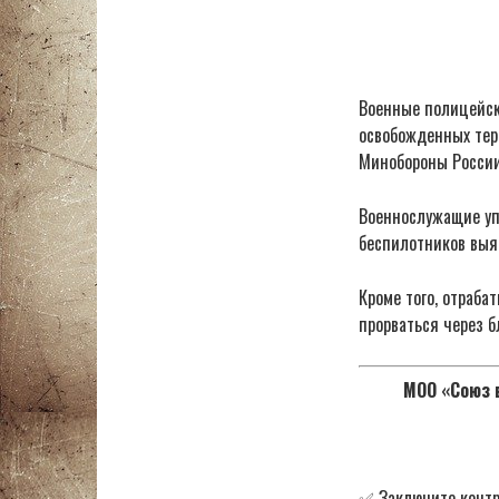
Военные полицейски
освобожденных тер
Минобороны России
Военнослужащие уп
беспилотников выя
Кроме того, отраб
прорваться через б
МОО «Союз в
✅ Заключите контр