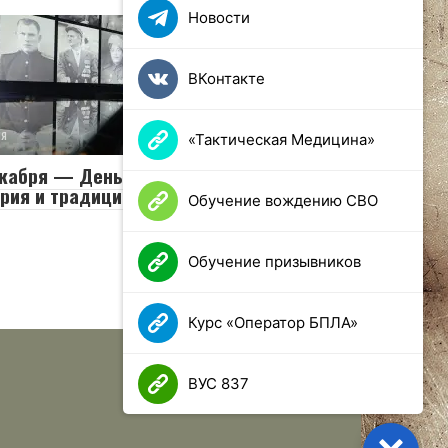
Новости
ВКонтакте
ия
0
29 просмотров
«Тактическая Медицина»
кабря — День Героев Отечества:
рия и традиции праздника
Обучение вождению СВО
Обучение призывников
Курс «Оператор БПЛА»
ВУС 837
Close