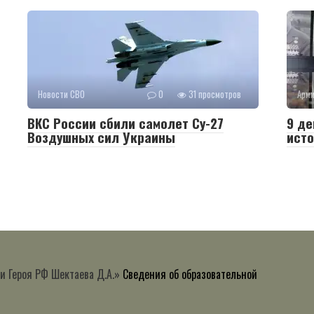
Новости СВО
0
31 просмотров
Арм
ВКС России сбили самолет Су-27
9 де
Воздушных сил Украины
исто
и Героя РФ Шектаева Д.А.»
Сведения об образовательной