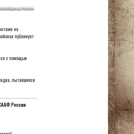
антами на
айонах публикует
тся с помощью
рядка, пытавшихся
ОСААФ России
оссии!