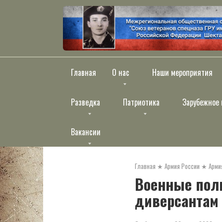
Перейти
к
контенту
Главная
О нас
Наши мероприятия
Разведка
Патриотика
Зарубежное 
Вакансии
Главная
★
Армия России
★
Арми
Военные пол
диверсантам 