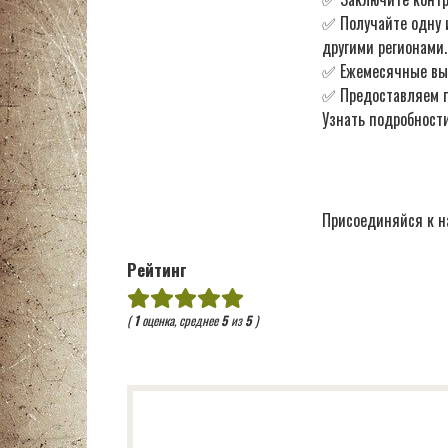
✅ Получайте одну 
другими регионами.
✅ Ежемесячные в
✅ Предоставляем по
Узнать подробности
Присоединяйся к н
Рейтинг
(
1
оценка, среднее
5
из
5
)