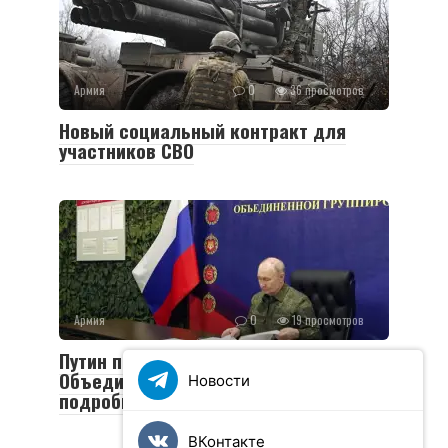
Армия
0
36 просмотров
Новый социальный контракт для
участников СВО
Армия
0
19 просмотров
Путин посетил пункт управления
Объединенной группировки войск:
Новости
подробности визита
ВКонтакте