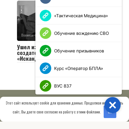
«Тактическая Медицина»
Обучение вождению СВО
Военное обозрение
0
49 просмотров
Ушел из жизни Валериан Соболев —
Обучение призывников
создатель легендарных «Тополей» и
«Искандеров»
Курс «Оператор БПЛА»
ВУС 837
Этот сайт использует cookie для хранения данных. Продолжая использовать
Close
© 2026 МОО «Союз ветеранов спецназа ГРУ имени Героя РФ
сайт, Вы даете свое согласие на работу с этими файлами.
OK
Шектаева Д.А.»
Сведения об образовательной организации
Работает на теме
Root