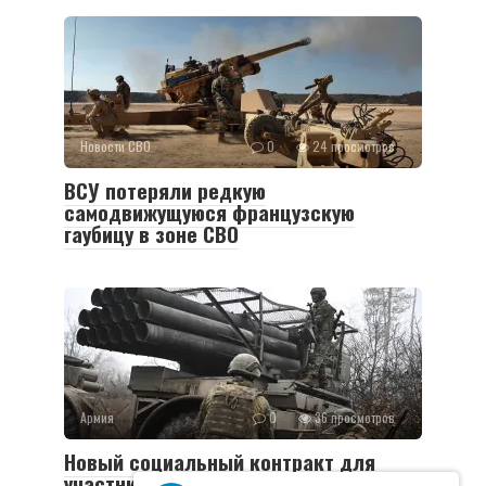
Новости СВО
0
24 просмотров
ВСУ потеряли редкую
самодвижущуюся французскую
гаубицу в зоне СВО
Армия
0
36 просмотров
Новый социальный контракт для
участников СВО