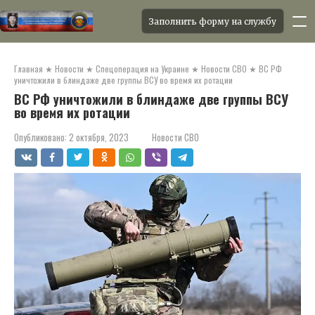
Заполнить форму на службу
Перейти
к
Главная
★
Новости
★
Спецоперация на Украине
★
Новости СВО
★
ВС РФ
контенту
уничтожили в блиндаже две группы ВСУ во время их ротации
ВС РФ уничтожили в блиндаже две группы ВСУ
во время их ротации
Опубликовано:
2 октября, 2023
Новости СВО