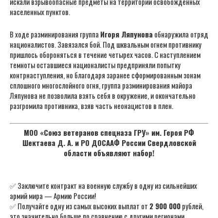
искали взрывоопасные предметы на территории освобожденных
населенных пунктов.
В ходе разминирования группа
Игоря Ляпунова
обнаружила отряд
националистов. Завязался бой. Под шквальным огнем противнику
пришлось обороняться в течение четырех часов. С наступлением
темноты оставшиеся националисты предприняли попытку
контрнаступления, но благодаря заранее сформированным зонам
сплошного многослойного огня, группа разминирования майора
Ляпунова не позволила взять себя в окружение, и окончательно
разгромила противника, взяв часть неонацистов в плен.
МОО «Союз ветеранов спецназа ГРУ» им. Героя РФ
Шектаева Д. А. и РО ДОСААФ России Свердловской
области объявляют набор!
✅ Заключите контракт на военную службу в одну из сильнейших
армий мира — Армию России!
✅ Получайте одну из самых высоких выплат от
2 900 000
рублей,
это значительно больше по сравнению с другими регионами.