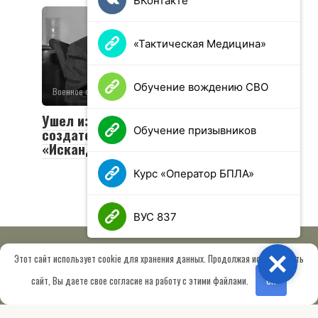
ВКонтакте
«Тактическая Медицина»
Обучение вождению СВО
Военное обозрение
0
49 просмотров
Ушел из жизни Валериан Соболев —
Обучение призывников
создатель легендарных «Тополей» и
«Искандеров»
Курс «Оператор БПЛА»
ВУС 837
Этот сайт использует cookie для хранения данных. Продолжая использовать
Close
© 2026 МОО «Союз ветеранов спецназа ГРУ имени Героя РФ
сайт, Вы даете свое согласие на работу с этими файлами.
OK
Шектаева Д.А.»
Сведения об образовательной организации
Работает на теме
Root