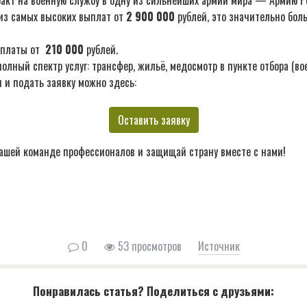
акт на военную службу в одну из сильнейших армий мира — Армию Р
из самых высоких выплат от
2 900 000
рублей, это значительно бол
ыплаты от
210 000
рублей.
лный спектр услуг: трансфер, жильё, медосмотр в пункте отбора (во
 и подать заявку можно здесь:
Оставить заявку
ашей команде профессионалов и защищай страну вместе с нами!
0
53 просмотров
Источник
Понравилась статья? Поделиться с друзьями: