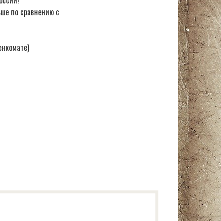
оссии!
ьше по сравнению с
енкомате)