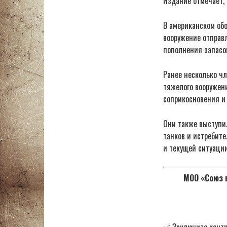
Издание отмечает, 
В американском об
вооружение отправл
пополнения запасо
Ранее несколько ч
тяжелого вооружен
соприкосновения и
Они также выступи
танков и истребите
и текущей ситуации
МОО «Союз в