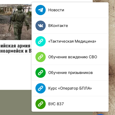
Новости
ВКонтакте
ости СВО
0
25 просмотров
«Тактическая Медицина»
сийская армия освободила
ноармейск и Волчанск
Обучение вождению СВО
Обучение призывников
Курс «Оператор БПЛА»
ВУС 837