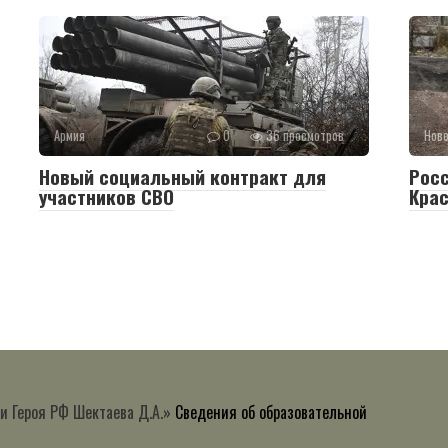
Армия
0
36 просмотров
Нов
Новый социальный контракт для
Рос
участников СВО
Крас
и Героя РФ Шектаева Д.А.»
Сведения об образовательной