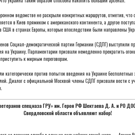
что Украина таким образом способна накопить больший арсенал.
оронном ведомстве не раскрыли конкретных маршрутов, отметив, что
яется в Киев прямиком с американского континента, а другое поступ
в США в странах Европы, которые впоследствии были направлены Укр
ленов Социал-демократической партии Германии (СДПГ) выступили пр
ия на Украину. Парламентарии призвали немедленно прекратить огон
 приступить к мирным переговорам.
ли категорически против попыток введения на Украине бесполетных 
лей. Диалог с официальной Москвой члены СДПГ призвали вести с уч
.
етеранов спецназа ГРУ» им. Героя РФ Шектаева Д. А. и РО Д
Свердловской области объявляют набор!