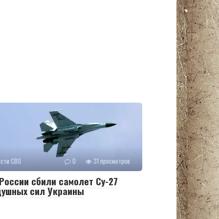
ости СВО
0
31 просмотров
России сбили самолет Су-27
душных сил Украины