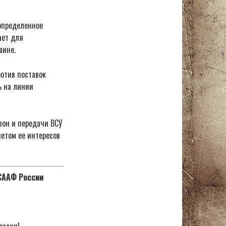
 определенное
ает для
аине.
отив поставок
ь на линии
зон и передачи ВСУ
етом ее интересов
ОСААФ России