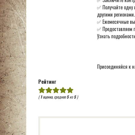
✅ Заключите контр
✅ Получайте одну 
другими регионами.
✅ Ежемесячные в
✅ Предоставляем по
Узнать подробности
Присоединяйся к н
Рейтинг
(
1
оценка, среднее
5
из
5
)