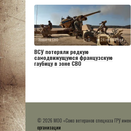
Новости СВО
0
24 просмотров
ВСУ потеряли редкую
самодвижущуюся французскую
гаубицу в зоне СВО
© 2026 МОО «Союз ветеранов спецназа ГРУ имен
организации