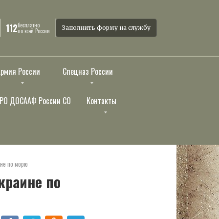
бесплатно
112
Заполнить форму на службу
по всей России
Армия России
Спецназ России
РО ДОСААФ России СО
Контакты
ине по морю
краине по