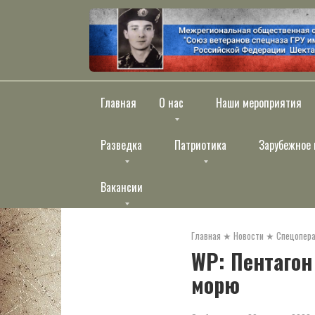
Перейти
к
контенту
Главная
О нас
Наши мероприятия
Разведка
Патриотика
Зарубежное 
Вакансии
Главная
★
Новости
★
Спецопера
WP: Пентагон
морю