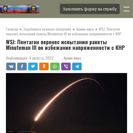
Заполнить форму на службу
Перейти
к
Главная
★
Зарубежное военное обозрение
★
Армии мира
★
WSJ: Пентагон
контенту
перенес испытания ракеты Minuteman III во избежание напряженности с КНР
WSJ: Пентагон перенес испытания ракеты
Minuteman III во избежание напряженности с КНР
Опубликовано:
4 августа, 2022
Армии мира