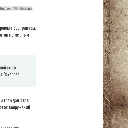
ровала боеприпасы,
 атак по мирным
пейского
а Захарова.
ии граждан стран
авок вооружений,
ользования