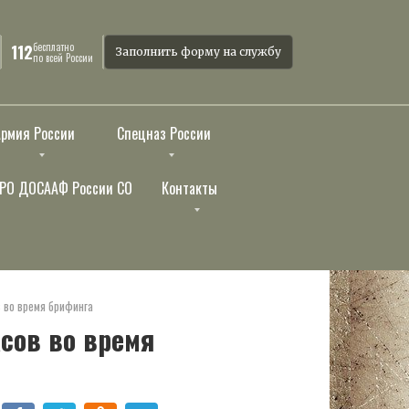
бесплатно
112
Заполнить форму на службу
по всей России
Армия России
Спецназ России
РО ДОСААФ России СО
Контакты
в во время брифинга
сов во время