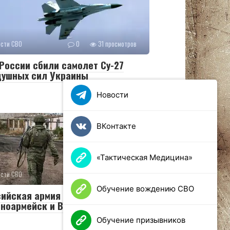
ости СВО
0
31 просмотров
России сбили самолет Су-27
душных сил Украины
Новости
ВКонтакте
«Тактическая Медицина»
ости СВО
0
25 просмотров
Обучение вождению СВО
сийская армия освободила
ноармейск и Волчанск
Обучение призывников