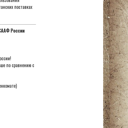
танских поставках
ОСААФ России
оссии!
ьше по сравнению с
енкомате)