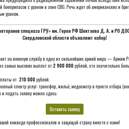
й боеприпасов с ураном в зоне СВО. Речь идет об американских и бри
ым ураном.
етеранов спецназа ГРУ» им. Героя РФ Шектаева Д. А. и РО Д
Свердловской области объявляют набор!
акт на военную службу в одну из сильнейших армий мира — Армию Р
из самых высоких выплат от
2 900 000
рублей, это значительно бол
ыплаты от
210 000
рублей.
лный спектр услуг: трансфер, жильё, медосмотр в пункте отбора (во
 и подать заявку можно здесь:
Оставить заявку
ашей команде профессионалов и защищай страну вместе с нами!