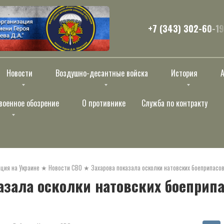
+7 (343) 302-60-19
Новости
Воздушно-десантные войска
История
военное обозрение
О противнике
Служба по контракту
ция на Украине
★
Новости СВО
★
Захарова показала осколки натовских боеприпасо
азала осколки натовских боеприпа