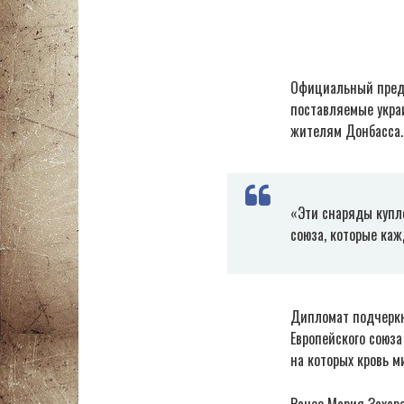
Официальный предс
поставляемые укра
жителям Донбасса.
«Эти снаряды купл
союза, которые каж
Дипломат подчеркн
Европейского союза
на которых кровь м
Ранее Мария Захар