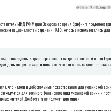
тавитель МИД РФ Мария Захарова во время брифинга продемонстри
инским националистам странами НАТО, которые использовались для
ены, произведены и транспортированы на деньги жителей стран Евро
дый день говорят о мире и полагают, что это очень важно», — сказал
ула, что налоги и добровольные пожертвования для украинской арм
 расходуются для военного финансирования украинской армии и пост
ирных жителей Донбасса, а не «служат для мира».
ова предупредила о радиационном заражении почвы вследствие исп