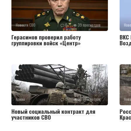
Новости СВО
0
39 просмотров
Нов
Герасимов проверил работу
ВКС 
группировки войск «Центр»
Воз
Армия
0
36 просмотров
Нов
Новый социальный контракт для
Рос
участников СВО
Крас