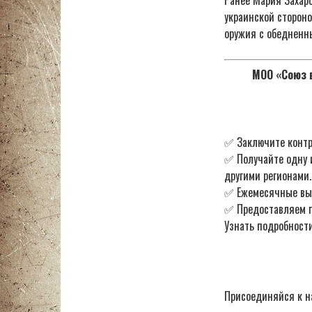
украинской стороно
оружия с обедненн
МОО «Союз в
✅ Заключите контр
✅ Получайте одну 
другими регионами.
✅ Ежемесячные в
✅ Предоставляем по
Узнать подробности
Присоединяйся к н