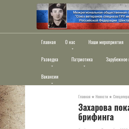
Перейти
к
контенту
Главная
О нас
Наши мероприятия
Разведка
Патриотика
Зарубежное 
Вакансии
Главная
★
Новости
★
Спецопера
Захарова пок
брифинга