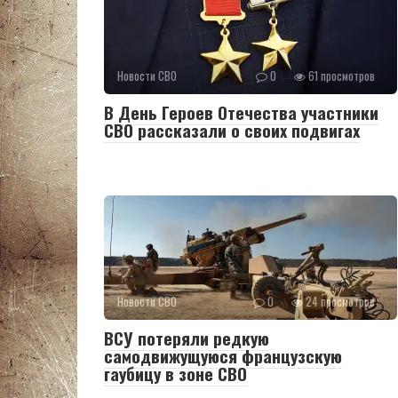
Новости СВО
0
61 просмотров
В День Героев Отечества участники
СВО рассказали о своих подвигах
Новости СВО
0
24 просмотров
ВСУ потеряли редкую
самодвижущуюся французскую
гаубицу в зоне СВО